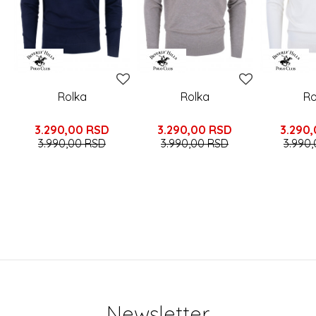
Rolka
Rolka
Ro
3.290,00
RSD
3.290,00
RSD
3.290
3.990,00
RSD
3.990,00
RSD
3.990
Newsletter