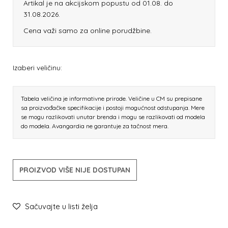
Artikal je na akcijskom popustu od 01.08. do
31.08.2026.
Cena važi samo za online porudžbine.
Izaberi veličinu:
Tabela veličina je informativne prirode. Veličine u CM su prepisane
sa proizvođačke specifikacije i postoji mogućnost odstupanja. Mere
se mogu razlikovati unutar brenda i mogu se razlikovati od modela
do modela. Avangardia ne garantuje za tačnost mera.
PROIZVOD VIŠE NIJE DOSTUPAN
Sačuvajte u listi želja