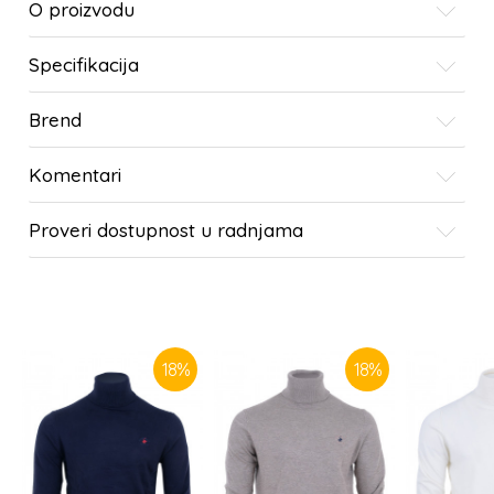
O proizvodu
Specifikacija
Brend
Komentari
Proveri dostupnost u radnjama
SLIČNI PROIZVODI
18
%
18
%