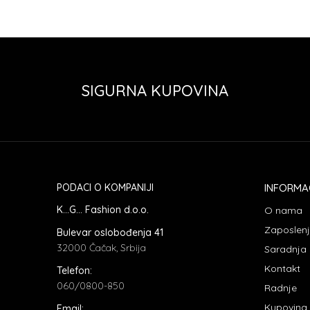
SIGURNA KUPOVINA
PODACI O KOMPANIJI
INFORMA
K...G... Fashion d.o.o.
O nama
Zaposlen
Bulevar oslobođenja 41
32000 Čačak, Srbija
Saradnja
Kontakt
Telefon:
060/0800-850
Radnje
Kupovina
Email: