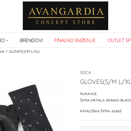
CI
BRENDOVI
FINALNO SNIŽENJE
OUTLET SP
ice
GLOVES(S/M L/XL)
DOCA
GLOVES(S/M L/XL
RUKAVICE
ŠIFRA ARTIKLA:
806692-BLACK
KATALOŠKA ŠIFRA:
62663