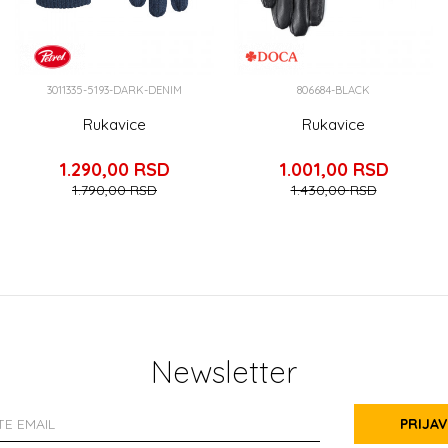
3011335-5193-DARK-DENIM
806684-BLACK
Rukavice
Rukavice
1.290,00
RSD
1.001,00
RSD
1.790,00
RSD
1.430,00
RSD
Newsletter
PRIJAV