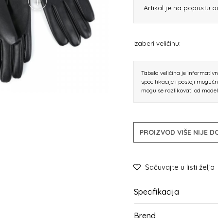
Artikal je na popustu 
Izaberi veličinu:
Tabela veličina je informativ
specifikacije i postoji moguć
mogu se razlikovati od mode
PROIZVOD VIŠE NIJE 
Sačuvajte u listi želja
Specifikacija
Brend