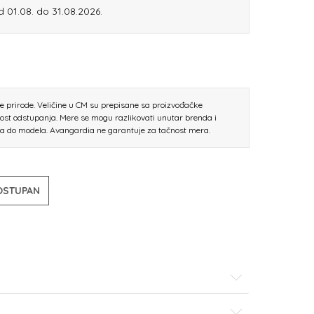
od 01.08. do 31.08.2026.
ne prirode. Veličine u CM su prepisane sa proizvođačke
nost odstupanja. Mere se mogu razlikovati unutar brenda i
la do modela. Avangardia ne garantuje za tačnost mera.
DOSTUPAN