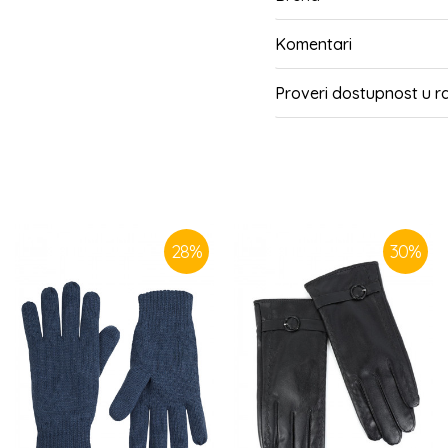
Komentari
Proveri dostupnost u 
SLIČNI PROIZVODI
28
%
30
%