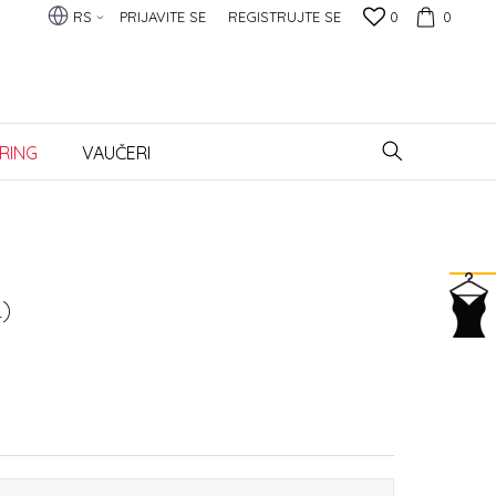
RS
PRIJAVITE SE
REGISTRUJTE SE
0
0
RING
VAUČERI
)