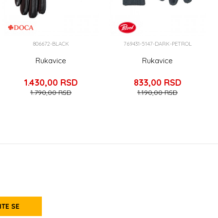
806672-BLACK
769431-5147-DARK-PETROL
Rukavice
Rukavice
1.430,00
RSD
833,00
RSD
1.790,00
RSD
1.190,00
RSD
ITE SE