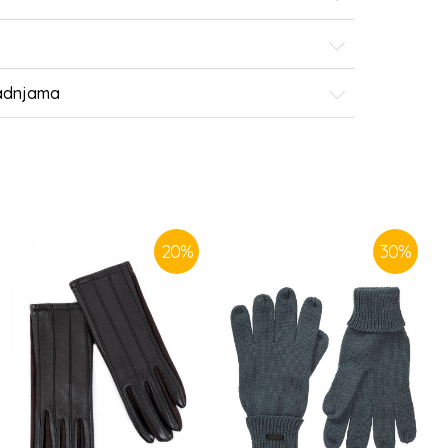
radnjama
20
%
30
%