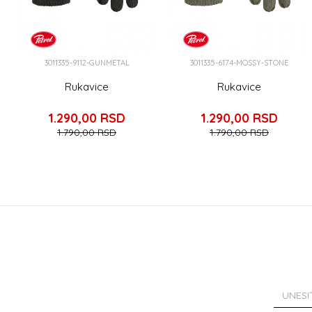
3011335-9112-GUNMETAL
3011335-6174-MOSSY-STONE
Rukavice
Rukavice
1.290,00
RSD
1.290,00
RSD
1.790,00
RSD
1.790,00
RSD