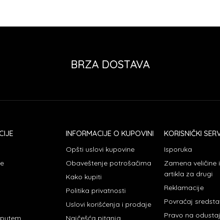
BRZA DOSTAVA
CIJE
INFORMACIJE O KUPOVINI
KORISNIČKI SERV
Opšti uslovi kupovine
Isporuka
je
Obaveštenje potrošačima
Zamena veličine
artikla za drugi
Kako kupiti
Reklamacije
Politika privatnosti
Povraćaj sredst
Uslovi korišćenja i prodaje
Pravo na odusta
 putem
Najčešća pitanja