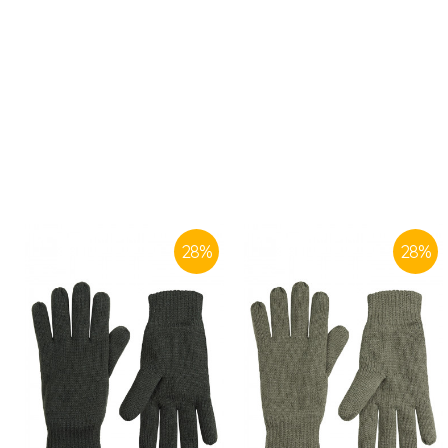
28
%
28
%