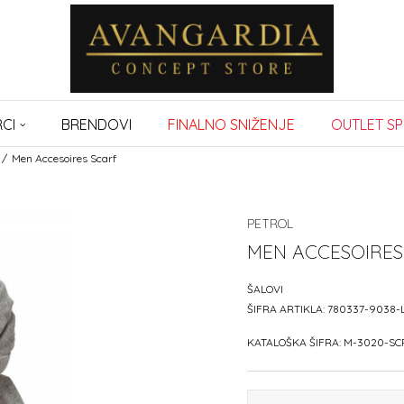
CI
BRENDOVI
FINALNO SNIŽENJE
OUTLET SP
Men Accesoires Scarf
PETROL
MEN ACCESOIRES
ŠALOVI
ŠIFRA ARTIKLA:
780337-9038-
KATALOŠKA ŠIFRA:
M-3020-SC