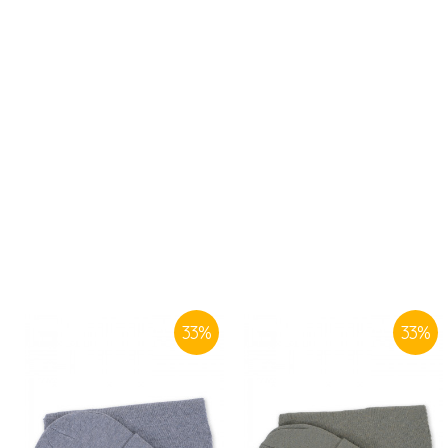
33
%
33
%