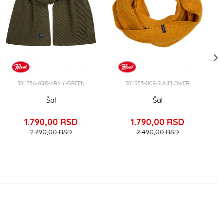
3011356-6088-ARMY-GREEN
3011355-1109-SUNFLOWER
Šal
Šal
1.790,00
RSD
1.790,00
RSD
2.790,00
RSD
2.490,00
RSD