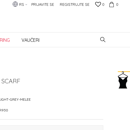
RS
PRIJAVITE SE
REGISTRUJTE SE
0
0
RING
VAUČERI
 SCARF
LIGHT-GREY-MELEE
R930