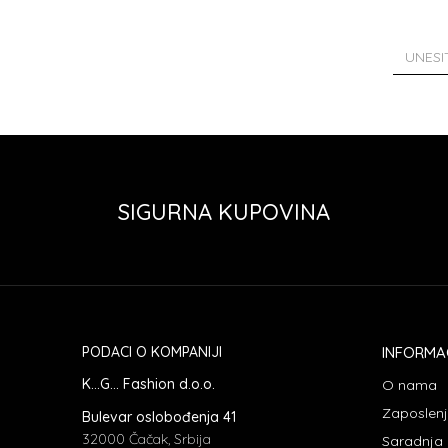
SIGURNA KUPOVINA
PODACI O KOMPANIJI
INFORMA
K...G... Fashion d.o.o.
O nama
Zaposlen
Bulevar oslobođenja 41
32000 Čačak, Srbija
Saradnja