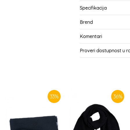
Specifikacija
Brend
Komentari
Proveri dostupnost u 
SLIČNI PROIZVODI
33
%
36
%