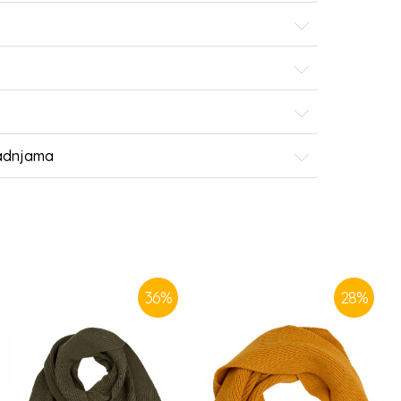
radnjama
36
%
28
%