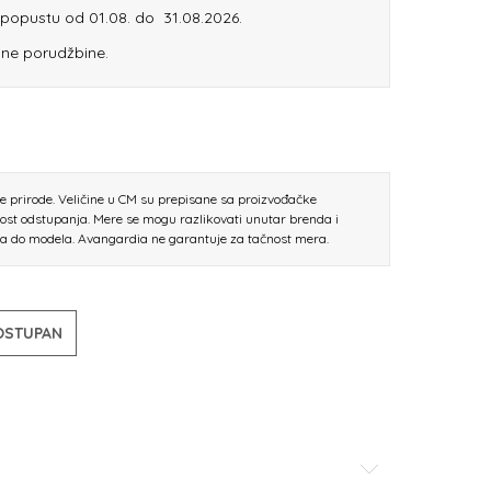
m popustu od 01.08. do 31.08.2026.
ine porudžbine.
ne prirode. Veličine u CM su prepisane sa proizvođačke
nost odstupanja. Mere se mogu razlikovati unutar brenda i
la do modela. Avangardia ne garantuje za tačnost mera.
DOSTUPAN