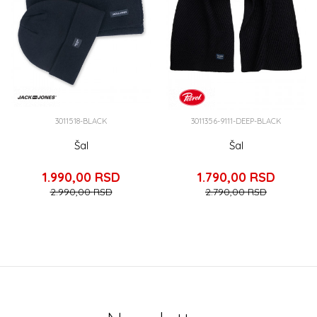
3011518-BLACK
3011356-9111-DEEP-BLACK
Šal
Šal
1.990,00
RSD
1.790,00
RSD
2.990,00
RSD
2.790,00
RSD