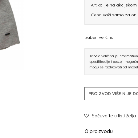
Artikal je na akcijsko
Cena važi samo za onl
Izaberi veličinu:
Tabela veličina je informativ
specifikacije i postoji moguć
mogu se razlikovati od mode
PROIZVOD VIŠE NIJE 
Sačuvajte u listi želja
O proizvodu