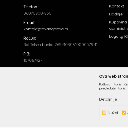
Kontakt
Telefon:
060/0800-850
Radnje
Kupovina
Email:
administr
kontakt@avangardia.rs
Loyalty K
Račun:
Raiffeisen banka 265-3030310000579-11
PIB:
107067427
Matični broj:
20735902
Ova web strani
Poštovani korisniče,
pregledate i korist
Detaljnije
Nužni
Nastojimo da budemo što precizniji u opisu proizvoda, prik
Meni