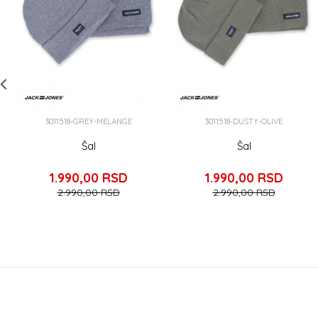
3011518-GREY-MELANGE
3011518-DUSTY-OLIVE
Šal
Šal
1.990,00
RSD
1.990,00
RSD
2.990,00
RSD
2.990,00
RSD