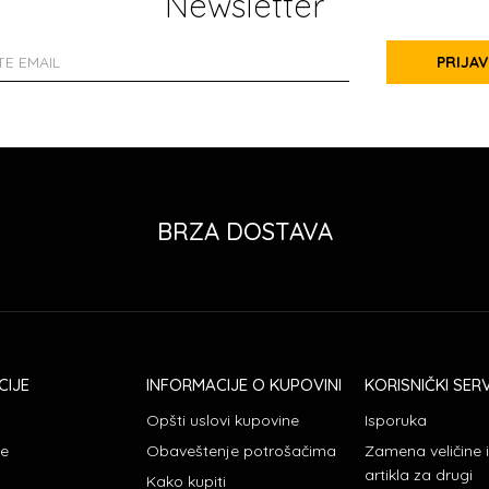
Newsletter
PRIJAV
BRZA DOSTAVA
CIJE
INFORMACIJE O KUPOVINI
KORISNIČKI SERV
Opšti uslovi kupovine
Isporuka
je
Obaveštenje potrošačima
Zamena veličine
artikla za drugi
Kako kupiti