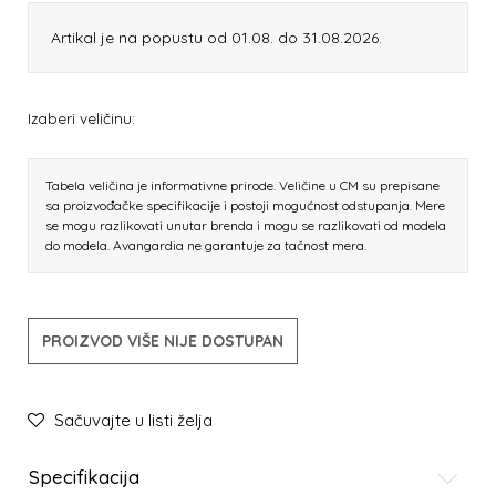
Artikal je na popustu od 01.08. do 31.08.2026.
Izaberi veličinu:
Tabela veličina je informativne prirode. Veličine u CM su prepisane
sa proizvođačke specifikacije i postoji mogućnost odstupanja. Mere
se mogu razlikovati unutar brenda i mogu se razlikovati od modela
do modela. Avangardia ne garantuje za tačnost mera.
PROIZVOD VIŠE NIJE DOSTUPAN
Sačuvajte u listi želja
Specifikacija