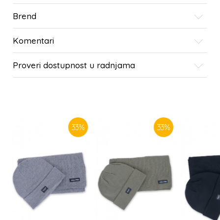
Brend
Komentari
Proveri dostupnost u radnjama
SLIČNI PROIZVODI
33
%
33
%