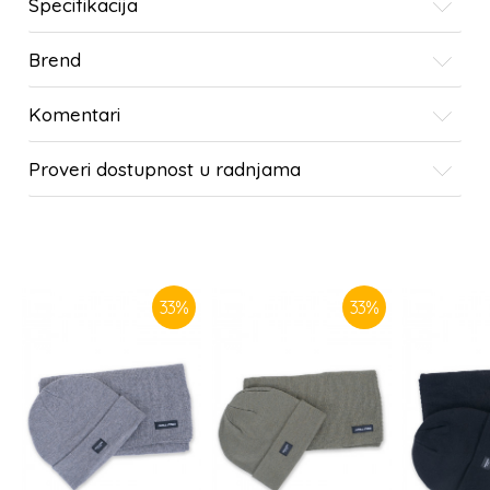
Specifikacija
Brend
Komentari
Proveri dostupnost u radnjama
SLIČNI PROIZVODI
33
%
33
%