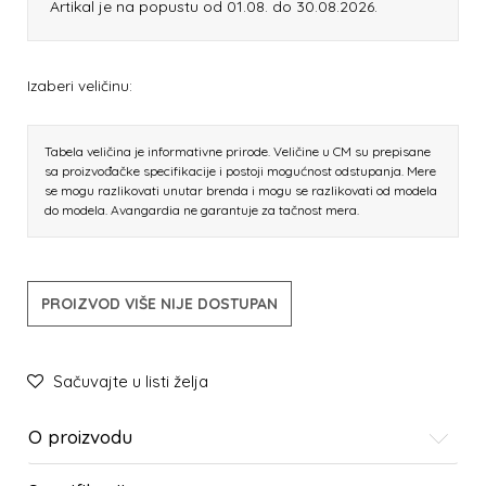
Artikal je na popustu od 01.08. do 30.08.2026.
Izaberi veličinu:
Tabela veličina je informativne prirode. Veličine u CM su prepisane
sa proizvođačke specifikacije i postoji mogućnost odstupanja. Mere
se mogu razlikovati unutar brenda i mogu se razlikovati od modela
do modela. Avangardia ne garantuje za tačnost mera.
PROIZVOD VIŠE NIJE DOSTUPAN
Sačuvajte u listi želja
O proizvodu