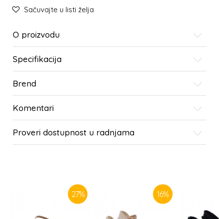
Sačuvajte u listi želja
O proizvodu
Specifikacija
Brend
Komentari
Proveri dostupnost u radnjama
SLIČNI PROIZVODI
27
%
16
%