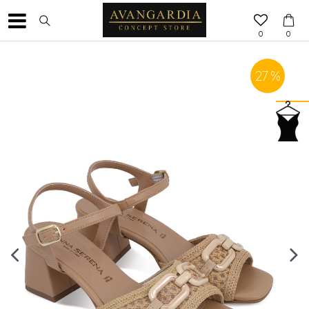
0
0
27
%