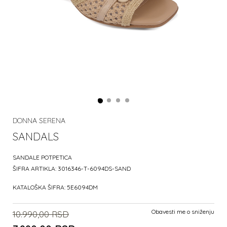
DONNA SERENA
SANDALS
SANDALE POTPETICA
ŠIFRA ARTIKLA:
3016346-T-6094DS-SAND
KATALOŠKA ŠIFRA:
5E6094DM
Obavesti me o sniženju
10.990,00
RSD