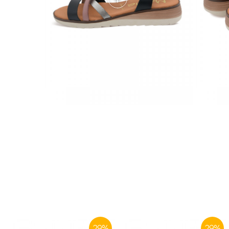
29
%
29
%