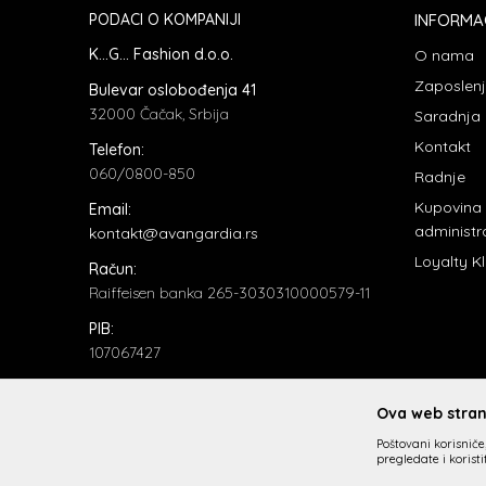
PODACI O KOMPANIJI
INFORMA
K...G... Fashion d.o.o.
O nama
Zaposlen
Bulevar oslobođenja 41
32000 Čačak, Srbija
Saradnja
Kontakt
Telefon:
060/0800-850
Radnje
Kupovina
Email:
administr
kontakt@avangardia.rs
Loyalty K
Račun:
Raiffeisen banka 265-3030310000579-11
PIB:
107067427
Matični broj:
20735902
Ova web strani
Poštovani korisniče,
pregledate i korist