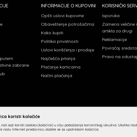
CIJE
INFORMACIJE O KUPOVINI
KORISNIČKI SERV
Opšti uslovi kupovine
Isporuka
je
Obaveštenje potrošačima
Zamena veličine
artikla za drugi
Kako kupiti
Reklamacije
Politika privatnosti
Povraćaj sredst
Uslovi korišćenja i prodaje
Pravo na odusta
 putem
Najčešća pitanja
ativne zabrane
Plaćanje karticama
lub
Načini plaćanja
ca koristi kolačiće
 naš sajt koristi cookies (kolačiće) u cilju poboljšanja korisničkog iskustva. Ukoliko na
ite našu Internet prodavnicu slažete se sa upotrebom kolačića.