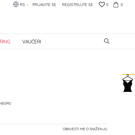
RS
PRIJAVITE SE
REGISTRUJTE SE
0
0
RING
VAUČERI
-NEGRO
OBAVESTI ME O SNIŽENJU