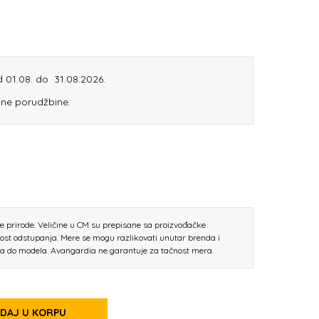
od 01.08. do 31.08.2026.
ine porudžbine.
ne prirode. Veličine u CM su prepisane sa proizvođačke
nost odstupanja. Mere se mogu razlikovati unutar brenda i
la do modela. Avangardia ne garantuje za tačnost mera.
DAJ U KORPU