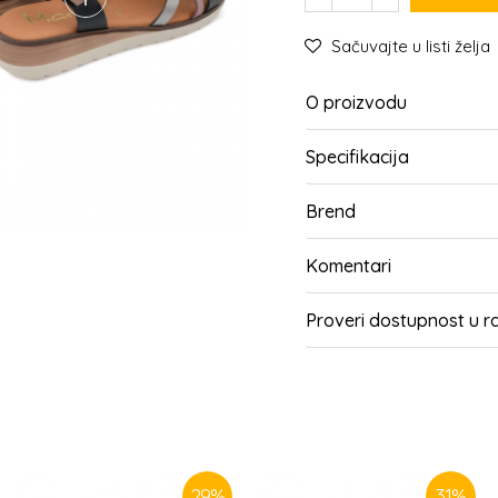
Sačuvajte u listi želja
O proizvodu
Specifikacija
Brend
Komentari
Proveri dostupnost u 
SLIČNI PROIZVODI
29
%
31
%