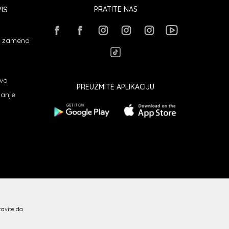
IS
PRATITE NAS
 i zamena
ava
PREUZMITE APLIKACIJU
janje
stavite da