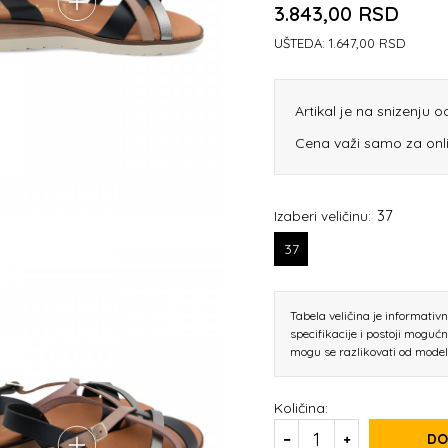
3.843,00
RSD
UŠTEDA:
1.647,00
RSD
Artikal je na snizenju 
Cena važi samo za onl
37
Izaberi veličinu:
37
Tabela veličina je informativ
specifikacije i postoji moguć
mogu se razlikovati od mode
Količina:
DO