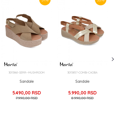
3015861-SERR--MUSHROOM
3015857-COMBI-CAOBA
Sandale
Sandale
5.490,00
RSD
5.990,00
RSD
7.990,00
RSD
8.990,00
RSD