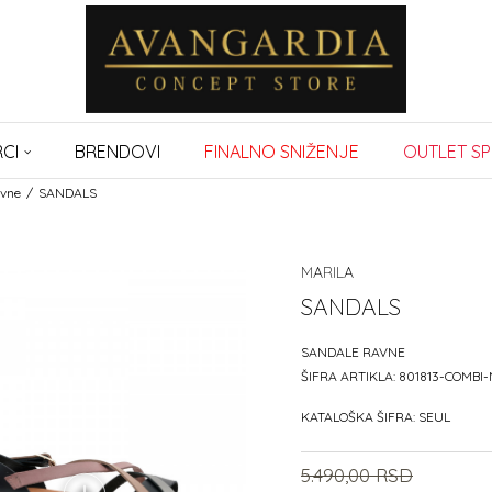
CI
BRENDOVI
FINALNO SNIŽENJE
OUTLET SP
avne
SANDALS
MARILA
SANDALS
SANDALE RAVNE
ŠIFRA ARTIKLA:
801813-COMBI
KATALOŠKA ŠIFRA:
SEUL
5.490,00
RSD