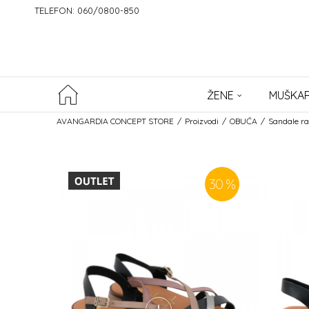
TELEFON: 060/0800-850
ŽENE
MUŠKAR
AVANGARDIA CONCEPT STORE
Proizvodi
OBUĆA
Sandale r
30
%