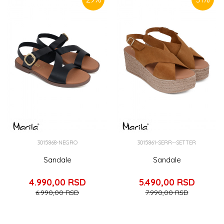
3015868-NEGRO
3015861-SERR--SETTER
Sandale
Sandale
4.990,00
RSD
5.490,00
RSD
6.990,00
RSD
7.990,00
RSD