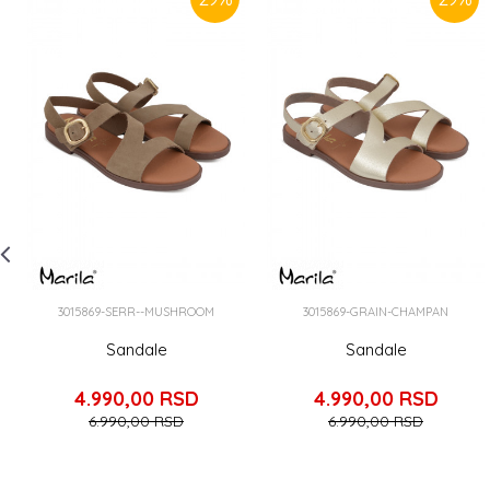
-
3015869-SERR--MUSHROOM
3015869-GRAIN-CHAMPAN
Sandale
Sandale
4.990,00
RSD
4.990,00
RSD
6.990,00
RSD
6.990,00
RSD