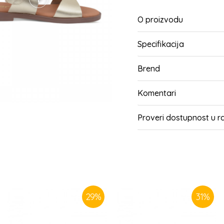
O proizvodu
Specifikacija
Brend
Komentari
Proveri dostupnost u 
SLIČNI PROIZVODI
29
%
31
%