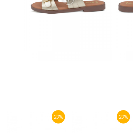
29
%
29
%