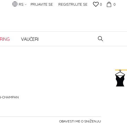
RS
PRIJAVITE SE
REGISTRUJTE SE
0
0
RING
VAUČERI
IN-CHAMPAN
OBAVESTI ME O SNIŽENJU