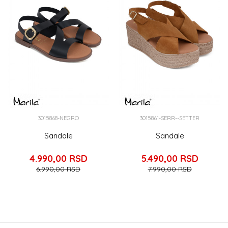
3015868-NEGRO
3015861-SERR--SETTER
Sandale
Sandale
4.990,00
RSD
5.490,00
RSD
6.990,00
RSD
7.990,00
RSD