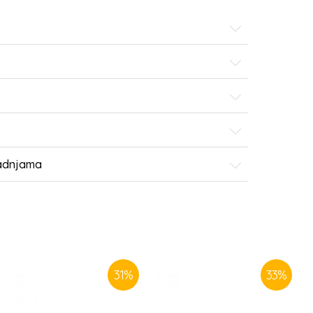
radnjama
31
%
33
%