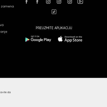
 i zamena
ava
PREUZMITE APLIKACIJU
janje
stavite da