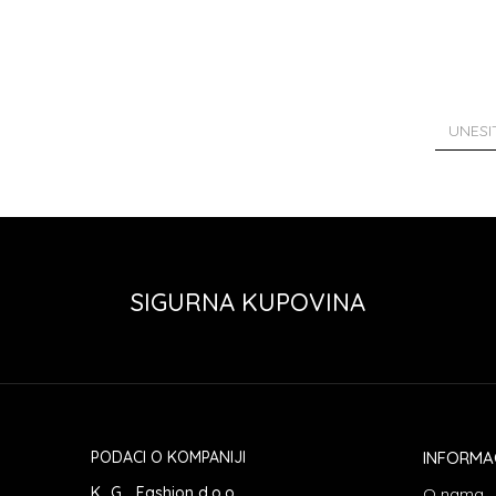
SIGURNA KUPOVINA
PODACI O KOMPANIJI
INFORMA
K...G... Fashion d.o.o.
O nama