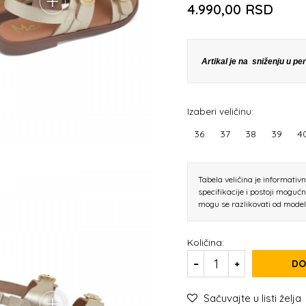
4.990,00
RSD
Artikal je na sniženju u p
Izaberi veličinu:
36
37
38
39
4
Tabela veličina je informativ
specifikacije i postoji moguć
mogu se razlikovati od mode
Količina:
DO
Sačuvajte u listi želja