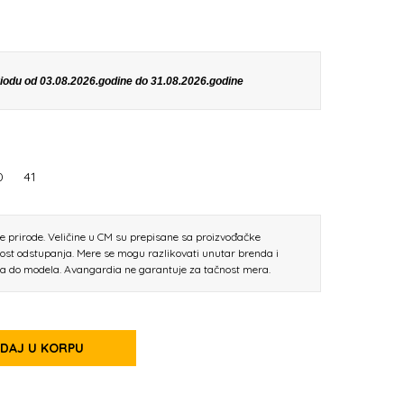
eriodu od 03.08.2026.godine do 31.08.2026.godine
0
41
ne prirode. Veličine u CM su prepisane sa proizvođačke
nost odstupanja. Mere se mogu razlikovati unutar brenda i
la do modela. Avangardia ne garantuje za tačnost mera.
DAJ U KORPU