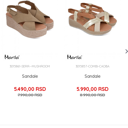
3015861-SERR--MUSHROOM
3015857-COMBI-CAOBA
Sandale
Sandale
5.490,00
RSD
5.990,00
RSD
7.990,00
RSD
8.990,00
RSD