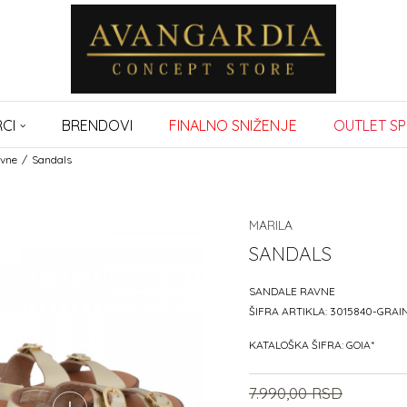
CI
BRENDOVI
FINALNO SNIŽENJE
OUTLET SP
avne
Sandals
MARILA
SANDALS
SANDALE RAVNE
ŠIFRA ARTIKLA:
3015840-GRA
KATALOŠKA ŠIFRA:
GOIA*
7.990,00
RSD