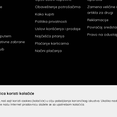
je
Obaveštenje potrošačima
Zamena veličine
artikla za drugi
Kako kupiti
Reklamacije
Politika privatnosti
Povraćaj sredst
Uslovi korišćenja i prodaje
Pravo na odusta
 putem
Najčešća pitanja
ativne zabrane
Plaćanje karticama
lub
Načini plaćanja
ca koristi kolačiće
 naš sajt koristi cookies (kolačiće) u cilju poboljšanja korisničkog iskustva. Ukoliko na
ite našu Internet prodavnicu slažete se sa upotrebom kolačića.