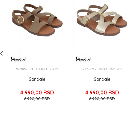
-
3015869-SERR--MUSHROOM
3015869-GRAIN-CHAMPAN
Sandale
Sandale
4.990,00
RSD
4.990,00
RSD
6.990,00
RSD
6.990,00
RSD