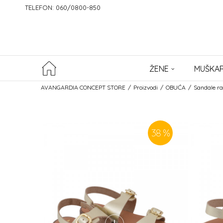
TELEFON: 060/0800-850
ŽENE
MUŠKAR
AVANGARDIA CONCEPT STORE
Proizvodi
OBUĆA
Sandale r
38
%