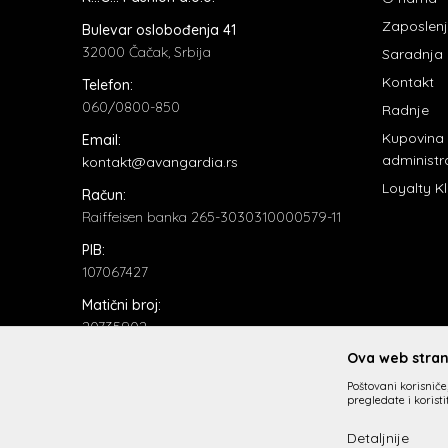
Zaposlen
Bulevar oslobođenja 41
32000 Čačak, Srbija
Saradnja
Kontakt
Telefon:
060/0800-850
Radnje
Kupovina
Email:
administr
kontakt@avangardia.rs
Loyalty K
Račun:
Raiffeisen banka 265-3030310000579-11
PIB:
107067427
Matični broj:
20735902
Ova web strani
Poštovani korisniče,
pregledate i korist
Detaljnije