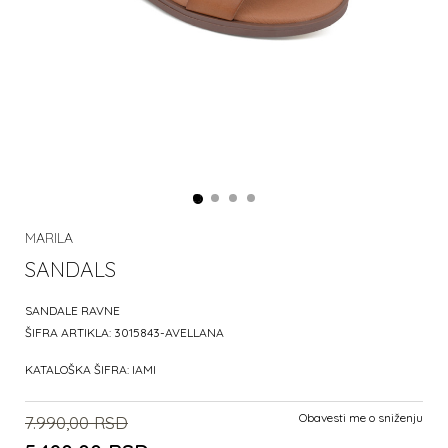
MARILA
SANDALS
SANDALE RAVNE
ŠIFRA ARTIKLA:
3015843-AVELLANA
KATALOŠKA ŠIFRA:
IAMI
Obavesti me o sniženju
7.990,00
RSD