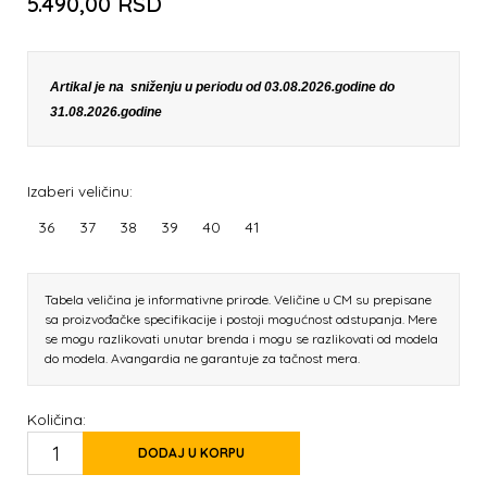
5.490,00
RSD
Artikal je na sniženju u periodu od 03.08.2026.godine do
31.08.2026.godine
Izaberi veličinu:
36
37
38
39
40
41
Tabela veličina je informativne prirode. Veličine u CM su prepisane
sa proizvođačke specifikacije i postoji mogućnost odstupanja. Mere
se mogu razlikovati unutar brenda i mogu se razlikovati od modela
do modela. Avangardia ne garantuje za tačnost mera.
Količina:
DODAJ U KORPU