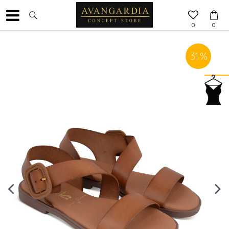
0
0
31
%