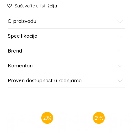
Sačuvajte u listi želja
O proizvodu
Specifikacija
Brend
Komentari
Proveri dostupnost u radnjama
SLIČNI PROIZVODI
29
%
29
%