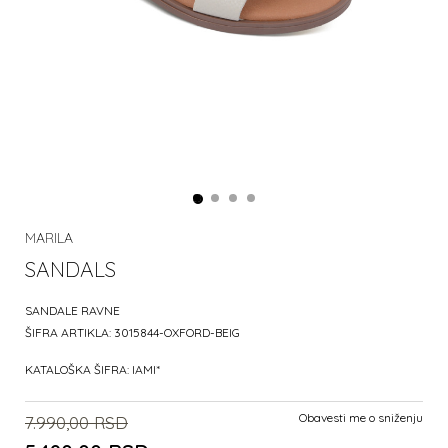
MARILA
SANDALS
SANDALE RAVNE
ŠIFRA ARTIKLA:
3015844-OXFORD-BEIG
KATALOŠKA ŠIFRA:
IAMI*
Obavesti me o sniženju
7.990,00
RSD