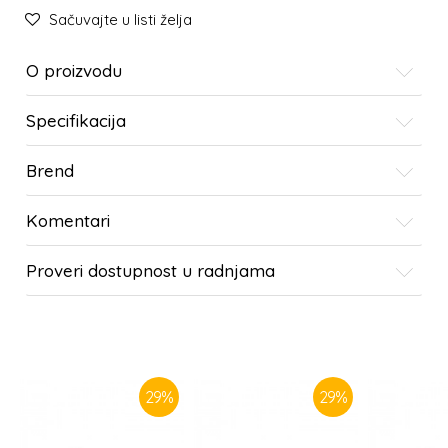
Sačuvajte u listi želja
O proizvodu
Specifikacija
Brend
Komentari
Proveri dostupnost u radnjama
SLIČNI PROIZVODI
29
%
29
%