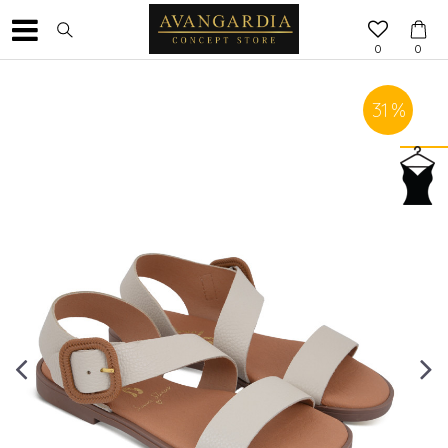
0
0
31
%