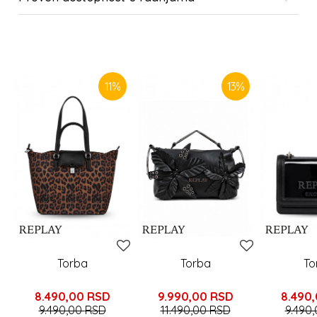
SLIČNI PROIZVODI
11
%
13
%
Torba
Torba
To
8.490,00
RSD
9.990,00
RSD
8.490
9.490,00
RSD
11.490,00
RSD
9.490