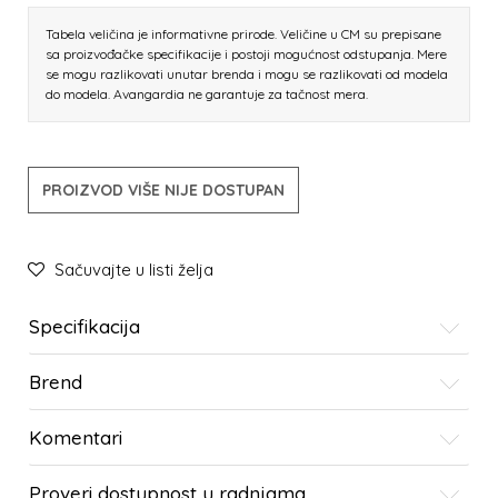
Tabela veličina je informativne prirode. Veličine u CM su prepisane
sa proizvođačke specifikacije i postoji mogućnost odstupanja. Mere
se mogu razlikovati unutar brenda i mogu se razlikovati od modela
do modela. Avangardia ne garantuje za tačnost mera.
PROIZVOD VIŠE NIJE DOSTUPAN
Sačuvajte u listi želja
Specifikacija
Brend
Komentari
Proveri dostupnost u radnjama