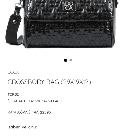
DOCA
CROSSBODY BAG (29X19X12)
TORBE
ŠIFRA ARTIKLA:
3003476-BLACK
KATALOŠKA ŠIFRA:
22593
Izaberi veličinu: