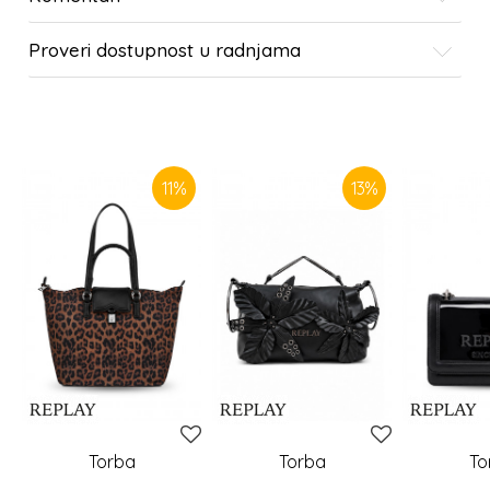
Proveri dostupnost u radnjama
SLIČNI PROIZVODI
11
%
13
%
Torba
Torba
To