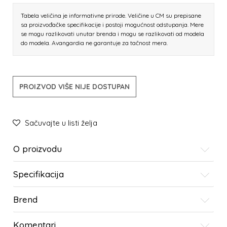
Tabela veličina je informativne prirode. Veličine u CM su prepisane
sa proizvođačke specifikacije i postoji mogućnost odstupanja. Mere
se mogu razlikovati unutar brenda i mogu se razlikovati od modela
do modela. Avangardia ne garantuje za tačnost mera.
PROIZVOD VIŠE NIJE DOSTUPAN
Sačuvajte u listi želja
O proizvodu
Specifikacija
Brend
Komentari