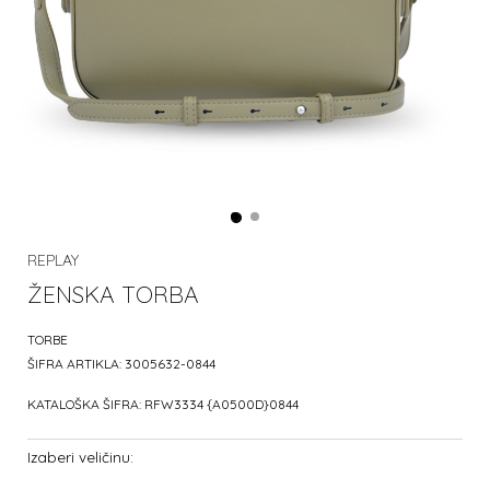
REPLAY
ŽENSKA TORBA
TORBE
ŠIFRA ARTIKLA:
3005632-0844
KATALOŠKA ŠIFRA:
RFW3334 {A0500D}0844
Izaberi veličinu: