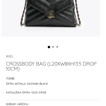
AXEL
CROSSBODY BAG (L20XW8XH13.5 DROP
10CM)
TORBE
ŠIFRA ARTIKLA:
3005681-BLACK
KATALOŠKA ŠIFRA:
1020-0908
Izaberi veličinu: