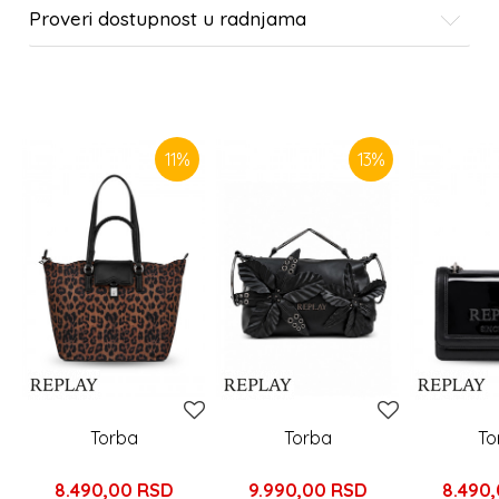
Proveri dostupnost u radnjama
SLIČNI PROIZVODI
11
%
13
%
Torba
Torba
To
8.490,00
RSD
9.990,00
RSD
8.490