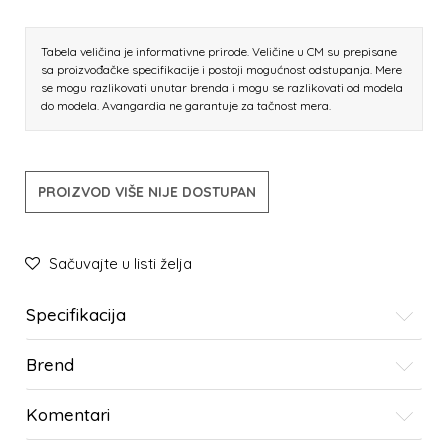
Tabela veličina je informativne prirode. Veličine u CM su prepisane
sa proizvođačke specifikacije i postoji mogućnost odstupanja. Mere
se mogu razlikovati unutar brenda i mogu se razlikovati od modela
do modela. Avangardia ne garantuje za tačnost mera.
PROIZVOD VIŠE NIJE DOSTUPAN
Sačuvajte u listi želja
Specifikacija
Brend
Komentari