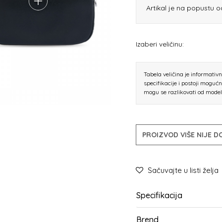
Artikal je na popustu o
Izaberi veličinu:
Tabela veličina je informativ
specifikacije i postoji moguć
mogu se razlikovati od mode
PROIZVOD VIŠE NIJE 
Sačuvajte u listi želja
Specifikacija
Brend