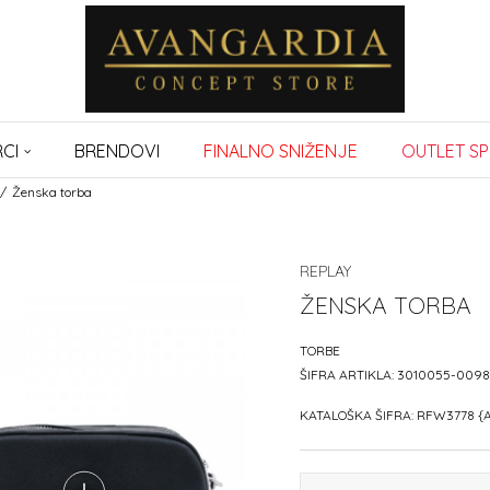
CI
BRENDOVI
FINALNO SNIŽENJE
OUTLET SP
Ženska torba
REPLAY
ŽENSKA TORBA
TORBE
ŠIFRA ARTIKLA:
3010055-0098
KATALOŠKA ŠIFRA:
RFW3778 {