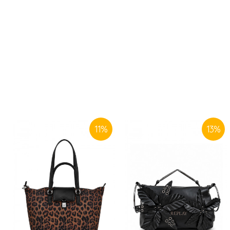
11
%
13
%