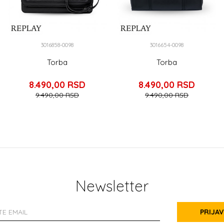
3016858-0098
3016654-0098
Torba
Torba
8.490,00
RSD
8.490,00
RSD
9.490,00
RSD
9.490,00
RSD
Newsletter
PRIJAV