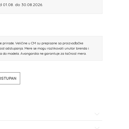
d 01.08. do 30.08.2026.
ne prirode. Veličine u CM su prepisane sa proizvođačke
nost odstupanja. Mere se mogu razlikovati unutar brenda i
la do modela. Avangardia ne garantuje za tačnost mera.
DOSTUPAN