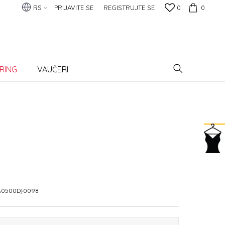
RS
PRIJAVITE SE
REGISTRUJTE SE
0
0
RING
VAUČERI
A0500D}0098