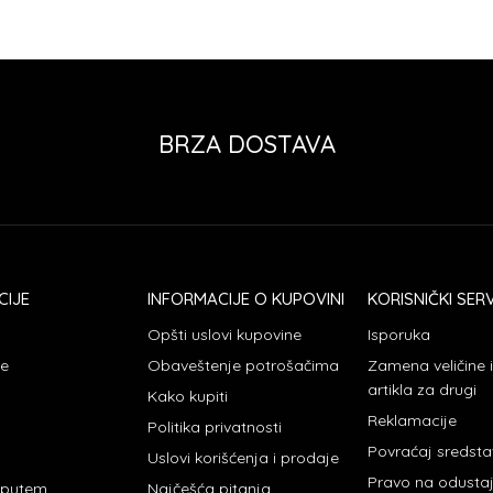
BRZA DOSTAVA
CIJE
INFORMACIJE O KUPOVINI
KORISNIČKI SERV
Opšti uslovi kupovine
Isporuka
je
Obaveštenje potrošačima
Zamena veličine
artikla za drugi
Kako kupiti
Reklamacije
Politika privatnosti
Povraćaj sredst
Uslovi korišćenja i prodaje
Pravo na odusta
 putem
Najčešća pitanja