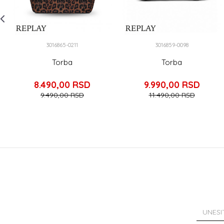
3016865-0211
3016859-0098
Torba
Torba
8.490,00
RSD
9.990,00
RSD
9.490,00
RSD
11.490,00
RSD