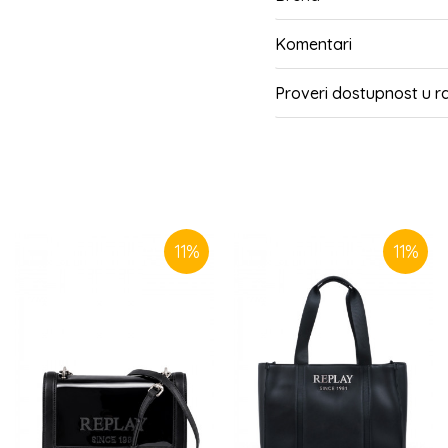
Komentari
Proveri dostupnost u 
SLIČNI PROIZVODI
11
%
11
%