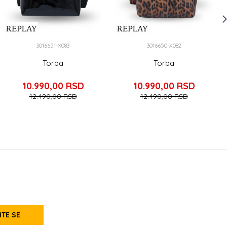
3016651-X083
3016650-X082
Torba
Torba
10.990,00
RSD
10.990,00
RSD
12.490,00
RSD
12.490,00
RSD
ITE SE