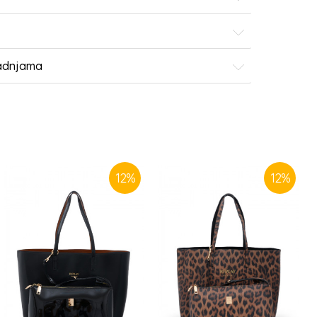
radnjama
12
%
12
%