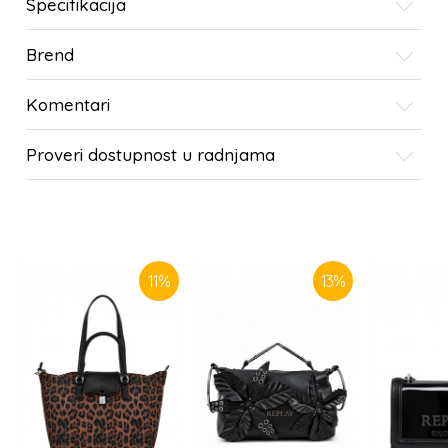
Specifikacija
Brend
Komentari
Proveri dostupnost u radnjama
SLIČNI PROIZVODI
11
%
13
%