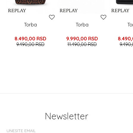
Torba
Torba
To
8.490,00
RSD
9.990,00
RSD
8.490
9.490,00
RSD
11.490,00
RSD
9.490
Newsletter