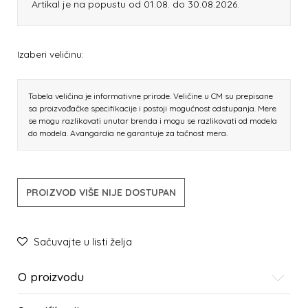
Artikal je na popustu od 01.08. do 30.08.2026.
Izaberi veličinu:
Tabela veličina je informativne prirode. Veličine u CM su prepisane
sa proizvođačke specifikacije i postoji mogućnost odstupanja. Mere
se mogu razlikovati unutar brenda i mogu se razlikovati od modela
do modela. Avangardia ne garantuje za tačnost mera.
PROIZVOD VIŠE NIJE DOSTUPAN
Sačuvajte u listi želja
O proizvodu