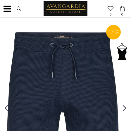
0
0
17
%