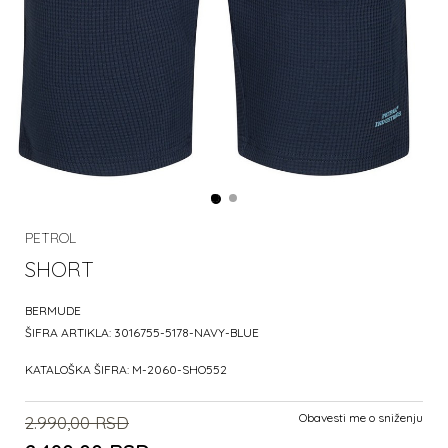
PETROL
SHORT
BERMUDE
ŠIFRA ARTIKLA:
3016755-5178-NAVY-BLUE
KATALOŠKA ŠIFRA:
M-2060-SHO552
Obavesti me o sniženju
2.990,00
RSD