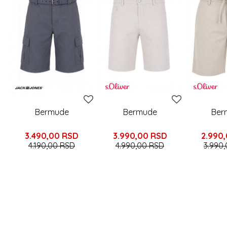
Bermude
Bermude
Ber
3.490,00
RSD
3.990,00
RSD
2.990
4.190,00
RSD
4.990,00
RSD
3.990