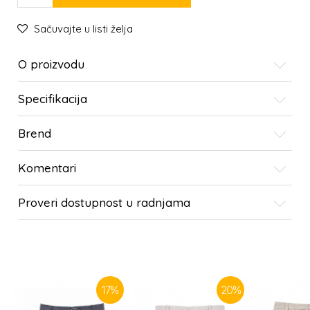
Sačuvajte u listi želja
O proizvodu
Specifikacija
Brend
Komentari
Proveri dostupnost u radnjama
SLIČNI PROIZVODI
17
%
20
%