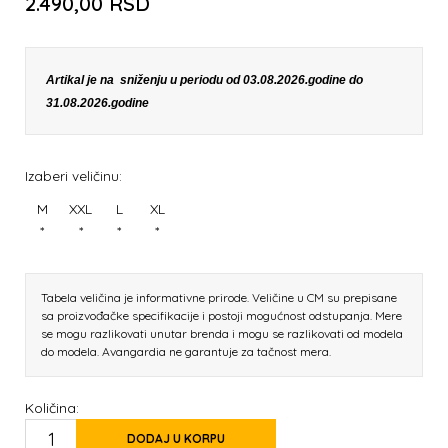
2.490,00
RSD
Artikal je na sniženju u periodu od 03.08.2026.godine do
31.08.2026.godine
Izaberi veličinu:
M
XXL
L
XL
*
*
*
*
Tabela veličina je informativne prirode. Veličine u CM su prepisane
sa proizvođačke specifikacije i postoji mogućnost odstupanja. Mere
se mogu razlikovati unutar brenda i mogu se razlikovati od modela
do modela. Avangardia ne garantuje za tačnost mera.
Količina:
DODAJ U KORPU