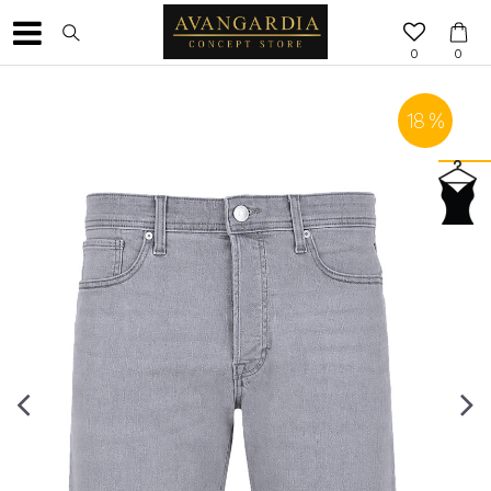
0
0
18
%