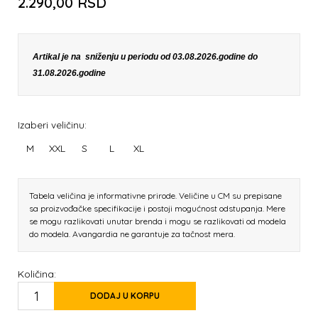
2.290,00
RSD
Artikal je na sniženju u periodu od 03.08.2026.godine do
31.08.2026.godine
Izaberi veličinu:
M
XXL
S
L
XL
Tabela veličina je informativne prirode. Veličine u CM su prepisane
sa proizvođačke specifikacije i postoji mogućnost odstupanja. Mere
se mogu razlikovati unutar brenda i mogu se razlikovati od modela
do modela. Avangardia ne garantuje za tačnost mera.
Količina:
DODAJ U KORPU