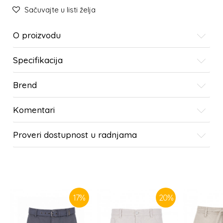
Sačuvajte u listi želja
O proizvodu
Specifikacija
Brend
Komentari
Proveri dostupnost u radnjama
SLIČNI PROIZVODI
17
%
20
%