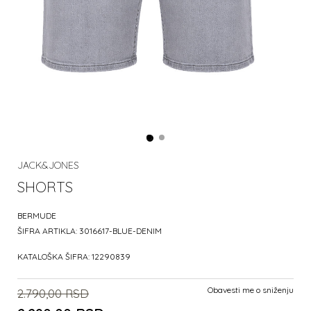
JACK&JONES
SHORTS
BERMUDE
ŠIFRA ARTIKLA:
3016617-BLUE-DENIM
KATALOŠKA ŠIFRA:
12290839
Obavesti me o sniženju
2.790,00
RSD