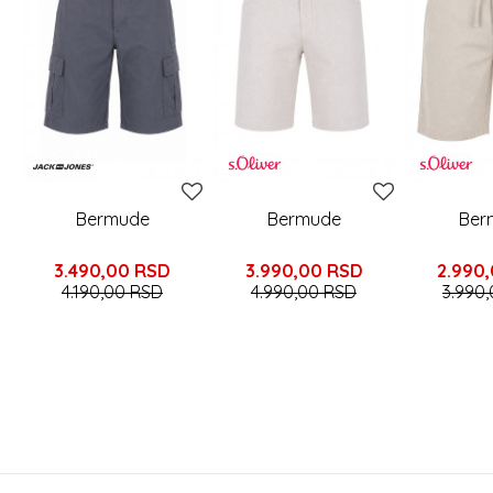
Bermude
Bermude
Ber
3.490,00
RSD
3.990,00
RSD
2.990
4.190,00
RSD
4.990,00
RSD
3.990