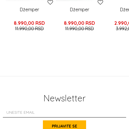
Džemper
Džemper
Dže
8.990,00
RSD
8.990,00
RSD
2.990
11.990,00
RSD
11.990,00
RSD
3.992
Newsletter
PRIJAVITE SE