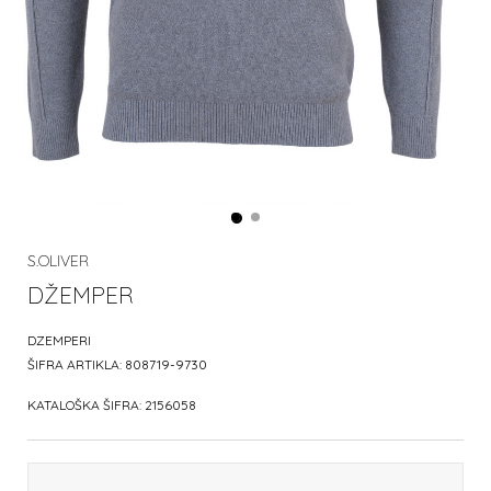
S.OLIVER
DŽEMPER
DZEMPERI
ŠIFRA ARTIKLA:
808719-9730
KATALOŠKA ŠIFRA:
2156058