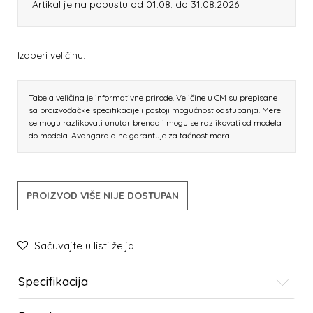
Artikal je na popustu od 01.08. do 31.08.2026.
Izaberi veličinu:
Tabela veličina je informativne prirode. Veličine u CM su prepisane
sa proizvođačke specifikacije i postoji mogućnost odstupanja. Mere
se mogu razlikovati unutar brenda i mogu se razlikovati od modela
do modela. Avangardia ne garantuje za tačnost mera.
PROIZVOD VIŠE NIJE DOSTUPAN
Sačuvajte u listi želja
Specifikacija