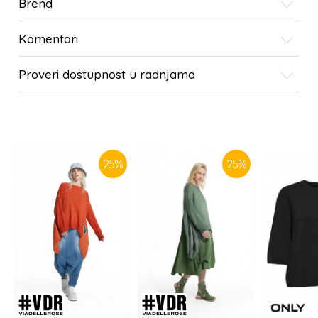
Brend
Komentari
Proveri dostupnost u radnjama
SLIČNI PROIZVODI
25
%
25
%