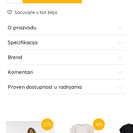
Sačuvajte u listi želja
O proizvodu
Specifikacija
Brend
Komentari
Proveri dostupnost u radnjama
SLIČNI PROIZVODI
27
%
14
%