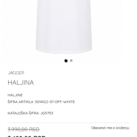
JAGGER
HALJINA
HALJINE
ŠIFRA ARTIKLA:
3014122-07-OFF-WHITE
KATALOŠKA ŠIFRA:
JG5753
Obavesti me o sniženju
3.990,00
RSD