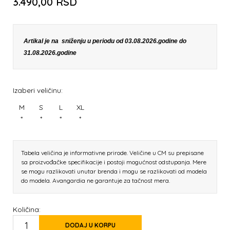
3.490,00
RSD
Artikal je na sniženju u periodu od 03.08.2026.godine do
31.08.2026.godine
Izaberi veličinu:
M
S
L
XL
*
*
*
*
Tabela veličina je informativne prirode. Veličine u CM su prepisane
sa proizvođačke specifikacije i postoji mogućnost odstupanja. Mere
se mogu razlikovati unutar brenda i mogu se razlikovati od modela
do modela. Avangardia ne garantuje za tačnost mera.
Količina:
DODAJ U KORPU