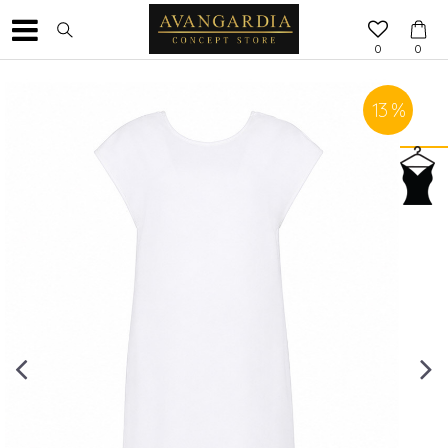
0
0
13
%