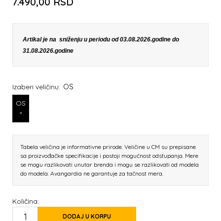
7.490,00
RSD
Artikal je na sniženju u periodu od 03.08.2026.godine do
31.08.2026.godine
OS
Izaberi veličinu:
OS
*
Tabela veličina je informativne prirode. Veličine u CM su prepisane
sa proizvođačke specifikacije i postoji mogućnost odstupanja. Mere
se mogu razlikovati unutar brenda i mogu se razlikovati od modela
do modela. Avangardia ne garantuje za tačnost mera.
Količina:
DODAJ U KORPU