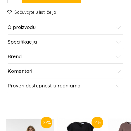
Sačuvajte u listi želja
O proizvodu
Specifikacija
Brend
Komentari
Proveri dostupnost u radnjama
SLIČNI PROIZVODI
27
%
14
%