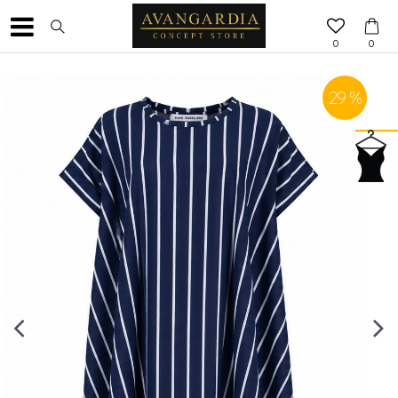
0
0
29
%