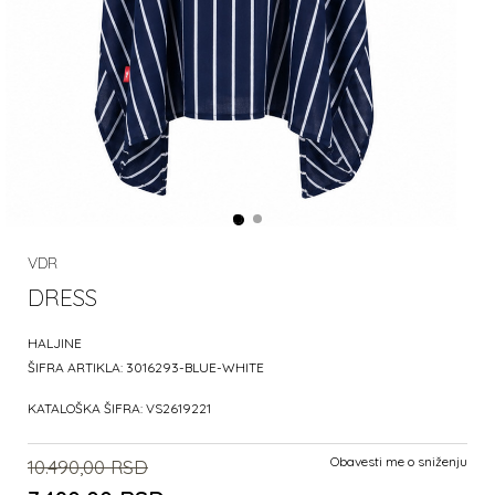
VDR
DRESS
HALJINE
ŠIFRA ARTIKLA:
3016293-BLUE-WHITE
KATALOŠKA ŠIFRA:
VS2619221
Obavesti me o sniženju
10.490,00
RSD