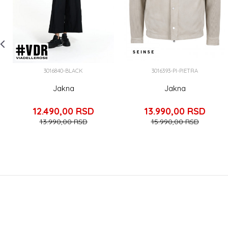
3016840-BLACK
3016393-PI-PIETRA
Jakna
Jakna
12.490,00
RSD
13.990,00
RSD
13.990,00
RSD
15.990,00
RSD