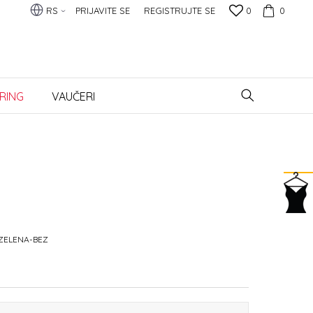
RS
PRIJAVITE SE
REGISTRUJTE SE
0
0
RING
VAUČERI
-ZELENA-BEZ