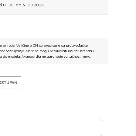
od 01.08. do 31.08.2026.
ne prirode. Veličine u CM su prepisane sa proizvođačke
nost odstupanja. Mere se mogu razlikovati unutar brenda i
la do modela. Avangardia ne garantuje za tačnost mera.
DOSTUPAN