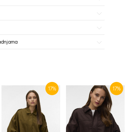
radnjama
17
%
17
%