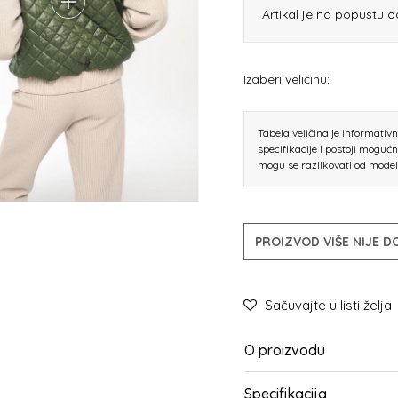
Artikal je na popustu 
Izaberi veličinu:
Tabela veličina je informativ
specifikacije i postoji moguć
mogu se razlikovati od mode
PROIZVOD VIŠE NIJE 
Sačuvajte u listi želja
O proizvodu
Specifikacija