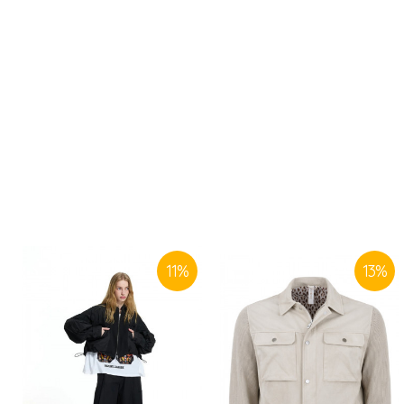
11
%
13
%