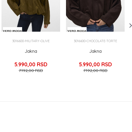
3016600-MILITARY-OLIVE
3016600-CHOCOLATE-TORTE
Jakna
Jakna
5.990,00
RSD
5.990,00
RSD
7.192,00
RSD
7.192,00
RSD