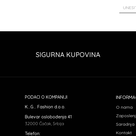
SIGURNA KUPOVINA
PODACI O KOMPANIJI
INFORMA
K...G... Fashion d.o.o.
O nama
Zaposlen
Bulevar oslobođenja 41
32000 Čačak, Srbija
Saradnja
Kontakt
Telefon: