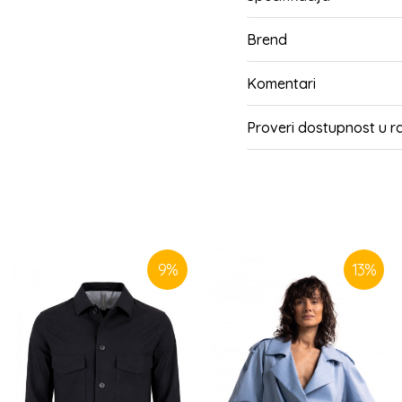
Brend
Komentari
Proveri dostupnost u 
SLIČNI PROIZVODI
9
%
13
%