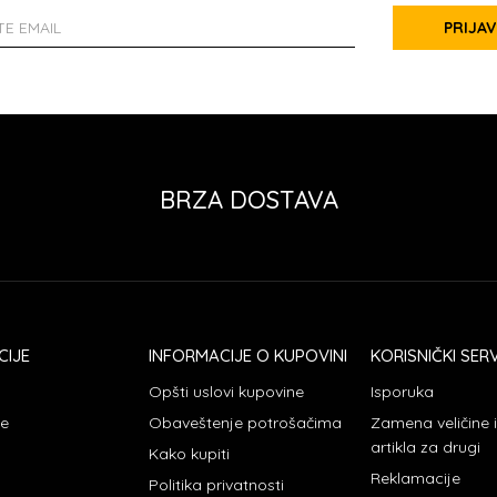
PRIJAV
BRZA DOSTAVA
CIJE
INFORMACIJE O KUPOVINI
KORISNIČKI SERV
Opšti uslovi kupovine
Isporuka
je
Obaveštenje potrošačima
Zamena veličine
artikla za drugi
Kako kupiti
Reklamacije
Politika privatnosti