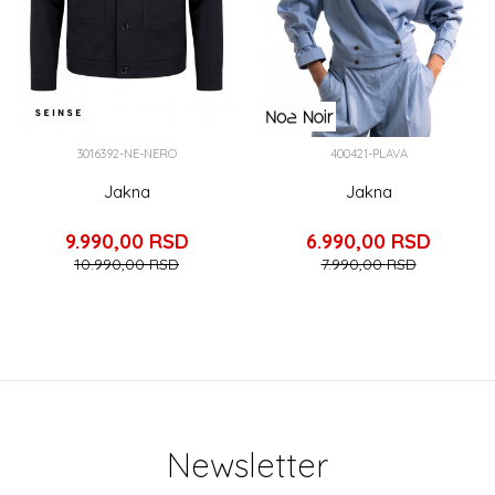
3016392-NE-NERO
400421-PLAVA
Jakna
Jakna
9.990,00
RSD
6.990,00
RSD
10.990,00
RSD
7.990,00
RSD
Newsletter