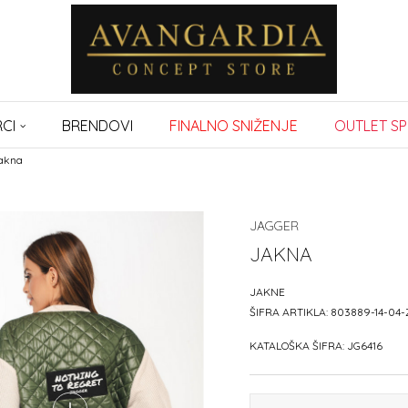
CI
BRENDOVI
FINALNO SNIŽENJE
OUTLET SP
akna
JAGGER
JAKNA
JAKNE
ŠIFRA ARTIKLA:
803889-14-04
KATALOŠKA ŠIFRA:
JG6416