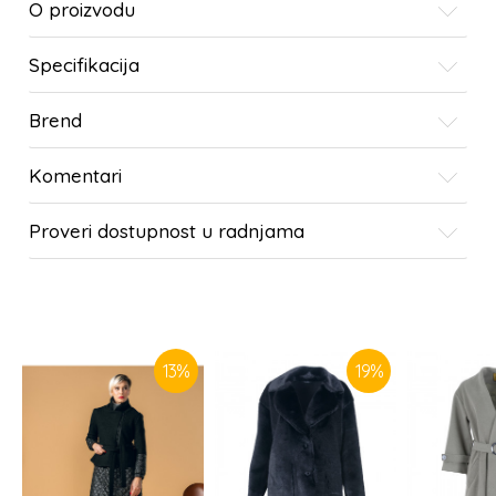
O proizvodu
Specifikacija
Brend
Komentari
Proveri dostupnost u radnjama
SLIČNI PROIZVODI
13
%
19
%