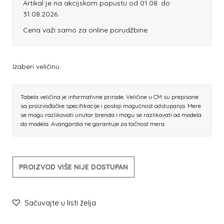
Artikal je na akcijskom popustu od 01.08. do
31.08.2026.
Cena važi samo za online porudžbine.
Izaberi veličinu:
Tabela veličina je informativne prirode. Veličine u CM su prepisane
sa proizvođačke specifikacije i postoji mogućnost odstupanja. Mere
se mogu razlikovati unutar brenda i mogu se razlikovati od modela
do modela. Avangardia ne garantuje za tačnost mera.
PROIZVOD VIŠE NIJE DOSTUPAN
Sačuvajte u listi želja