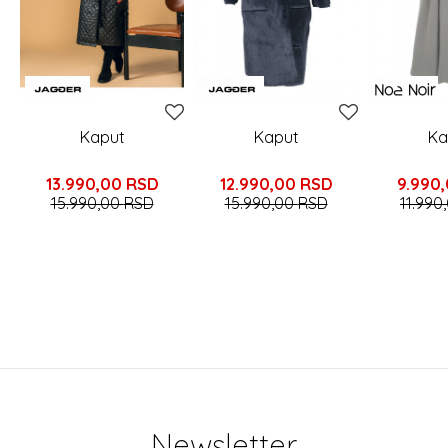
Kaput
Kaput
Ka
13.990,00
RSD
12.990,00
RSD
9.990
15.990,00
RSD
15.990,00
RSD
11.990
Newsletter