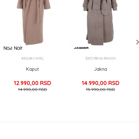
400268-CAMEL
3005788-06-BRAON
Kaput
Jakna
12.990,00
RSD
14.990,00
RSD
14.990,00
RSD
15.990,00
RSD