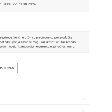
od 01.08. do 31.08.2026.
ne prirode. Veličine u CM su prepisane sa proizvođačke
nost odstupanja. Mere se mogu razlikovati unutar brenda i
la do modela. Avangardia ne garantuje za tačnost mera.
DOSTUPAN