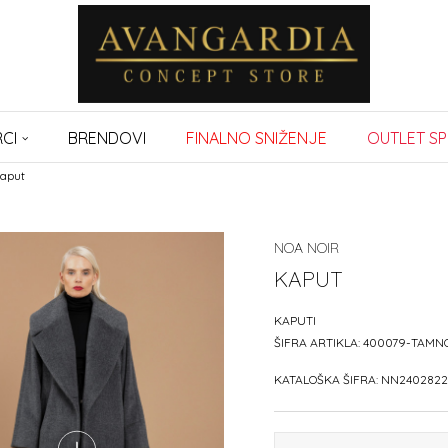
CI
BRENDOVI
FINALNO SNIŽENJE
OUTLET SP
aput
NOA NOIR
KAPUT
KAPUTI
ŠIFRA ARTIKLA:
400079-TAMNO
KATALOŠKA ŠIFRA:
NN2402822