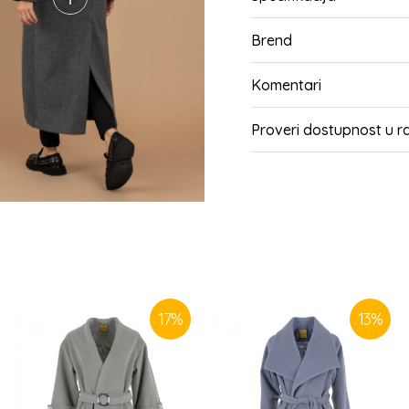
Brend
Komentari
Proveri dostupnost u 
SLIČNI PROIZVODI
17
%
13
%