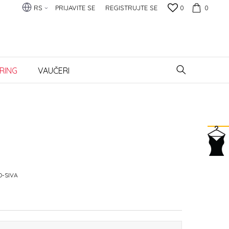
RS
PRIJAVITE SE
REGISTRUJTE SE
0
0
RING
VAUČERI
-SIVA