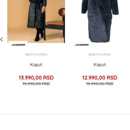
3005774-CRNA
3005775-CRNA
Kaput
Kaput
13.990,00
RSD
12.990,00
RSD
15.990,00
RSD
15.990,00
RSD