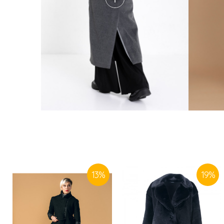
13
%
19
%