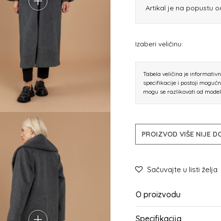
Artikal je na popustu 
Izaberi veličinu:
Tabela veličina je informativ
specifikacije i postoji moguć
mogu se razlikovati od mode
PROIZVOD VIŠE NIJE 
Sačuvajte u listi želja
O proizvodu
Specifikacija