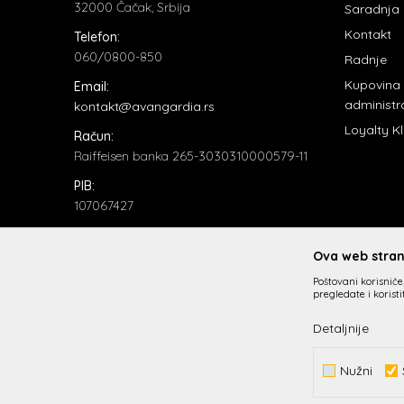
32000 Čačak, Srbija
Saradnja
Kontakt
Telefon:
060/0800-850
Radnje
Kupovina
Email:
administr
kontakt@avangardia.rs
Loyalty K
Račun:
Raiffeisen banka 265-3030310000579-11
PIB:
107067427
Matični broj:
20735902
Ova web strani
Poštovani korisniče,
pregledate i korist
Detaljnije
Nužni
Nastojimo da budemo što precizniji u opisu proizvoda, prik