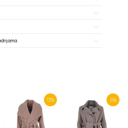
radnjama
13
%
6
%