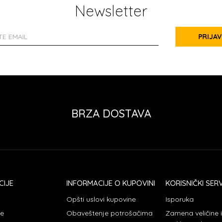
Newsletter
PRIJAV
BRZA DOSTAVA
CIJE
INFORMACIJE O KUPOVINI
KORISNIČKI SERV
Opšti uslovi kupovine
Isporuka
je
Obaveštenje potrošačima
Zamena veličine