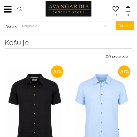
0
0
Filteri
Sortiraj
Košulje
359
proizvoda
20
%
20
%