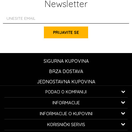
Newsletter
PRIJAVITE SE
SIGURNA KUPOVINA
BRZA DOSTAVA
JEDNOSTAVNA KUPOVINA
PODACI O KOMPANIJI
K...G... Fashion d.o.o.
INFORMACIJE
Bulevar oslobođenja 41
32000 Čačak, Srbija
O nama
INFORMACIJE O KUPOVINI
Zaposlenje
Telefon:
060/0800-850
Opšti uslovi kupovine
KORISNIČKI SERVIS
Saradnja
Email:
kontakt@avangardia.rs
Obaveštenje potrošačima