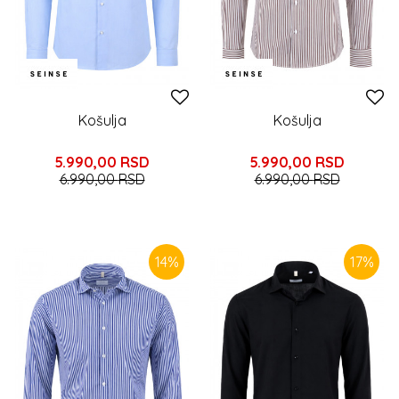
Košulja
Košulja
5.990,00
RSD
5.990,00
RSD
6.990,00
RSD
6.990,00
RSD
14
%
17
%