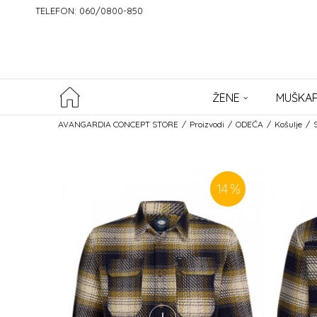
TELEFON: 060/0800-850
ŽENE
MUŠKAR
AVANGARDIA CONCEPT STORE
Proizvodi
ODEĆA
Košulje
14
%