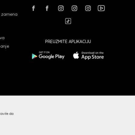
 i zamena
ava
PREUZMITE APLIKACIJU
janje
stavite da