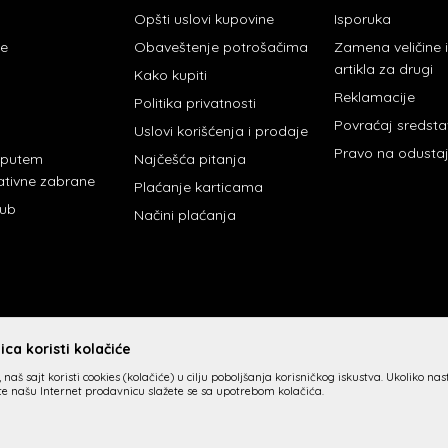
Opšti uslovi kupovine
Isporuka
je
Obaveštenje potrošačima
Zamena veličine
artikla za drugi
Kako kupiti
Reklamacije
Politika privatnosti
Povraćaj sredst
Uslovi korišćenja i prodaje
Pravo na odusta
 putem
Najčešća pitanja
ativne zabrane
Plaćanje karticama
lub
Načini plaćanja
ca koristi kolačiće
 naš sajt koristi cookies (kolačiće) u cilju poboljšanja korisničkog iskustva. Ukoliko na
ite našu Internet prodavnicu slažete se sa upotrebom kolačića.