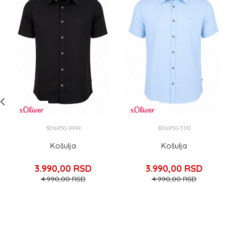
3016950-9999
3016950-5110
Košulja
Košulja
3.990,00
RSD
3.990,00
RSD
4.990,00
RSD
4.990,00
RSD