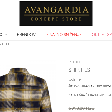
CI
BRENDOVI
FINALNO SNIŽENJE
OUTLET SP
SHIRT LS
PETROL
SHIRT LS
KOŠULJE
ŠIFRA ARTIKLA:
3011359-5092
KATALOŠKA ŠIFRA:
M-3050-SIL
6.990,00
RSD