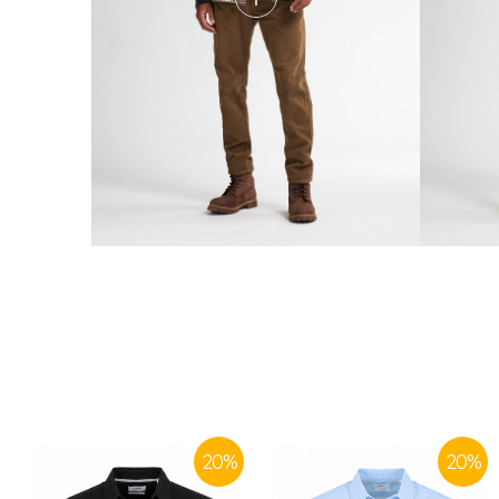
20
%
20
%