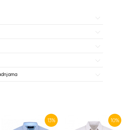
radnjama
13
%
10
%