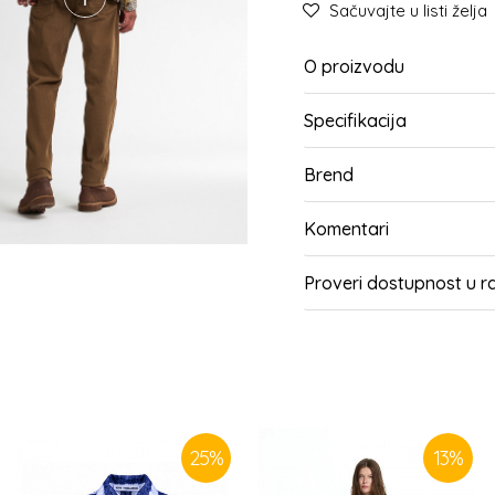
Sačuvajte u listi želja
O proizvodu
Specifikacija
Brend
Komentari
Proveri dostupnost u 
SLIČNI PROIZVODI
25
%
13
%