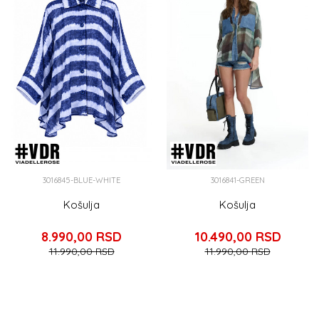
3016845-BLUE-WHITE
3016841-GREEN
Košulja
Košulja
8.990,00
RSD
10.490,00
RSD
11.990,00
RSD
11.990,00
RSD