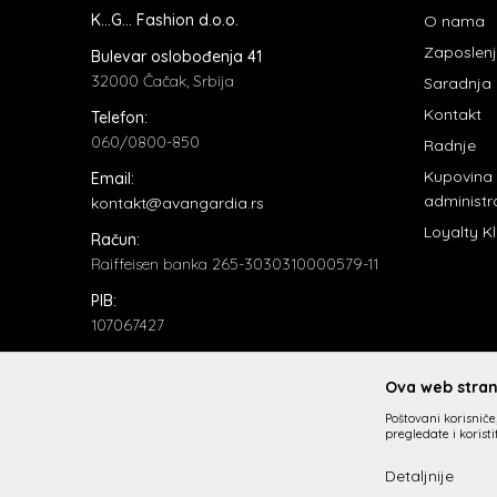
K...G... Fashion d.o.o.
O nama
Zaposlen
Bulevar oslobođenja 41
32000 Čačak, Srbija
Saradnja
Kontakt
Telefon:
060/0800-850
Radnje
Kupovina
Email:
administr
kontakt@avangardia.rs
Loyalty K
Račun:
Raiffeisen banka 265-3030310000579-11
PIB:
107067427
Matični broj:
20735902
Ova web strani
Poštovani korisniče,
pregledate i korist
Detaljnije