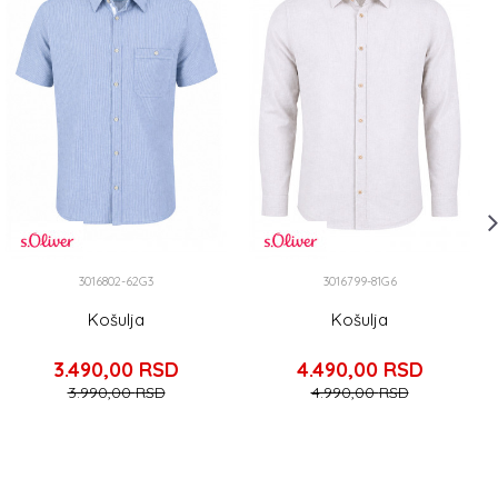
3016802-62G3
3016799-81G6
Košulja
Košulja
3.490,00
RSD
4.490,00
RSD
3.990,00
RSD
4.990,00
RSD