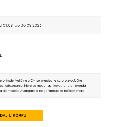
d 01.08. do 30.08.2026.
L
ne prirode. Veličine u CM su prepisane sa proizvođačke
nost odstupanja. Mere se mogu razlikovati unutar brenda i
la do modela. Avangardia ne garantuje za tačnost mera.
DAJ U KORPU