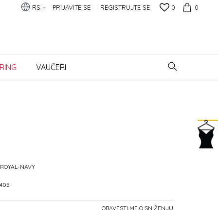
RS
PRIJAVITE SE
REGISTRUJTE SE
0
0
RING
VAUČERI
-ROYAL-NAVY
405
OBAVESTI ME O SNIŽENJU