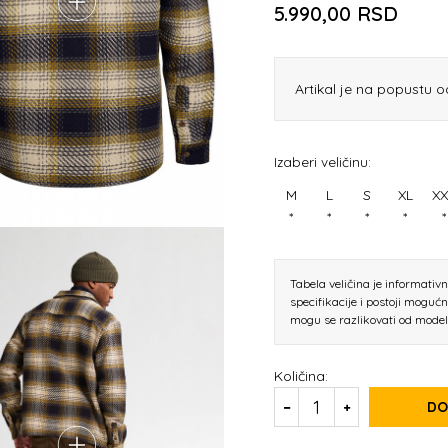
5.990,00
RSD
Artikal je na popustu o
Izaberi veličinu:
M
L
S
XL
XX
*
*
*
*
*
Tabela veličina je informativ
specifikacije i postoji moguć
mogu se razlikovati od mode
Količina:
DO