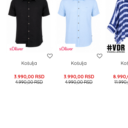
Košulja
Košulja
Koš
3.990,00
RSD
3.990,00
RSD
8.990
4.990,00
RSD
4.990,00
RSD
11.990