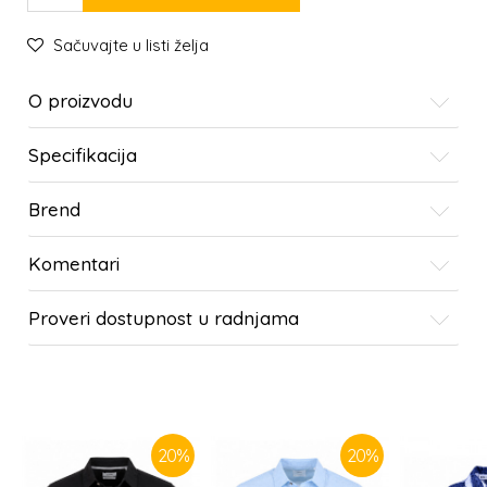
Sačuvajte u listi želja
O proizvodu
Specifikacija
Brend
Komentari
Proveri dostupnost u radnjama
SLIČNI PROIZVODI
20
%
20
%