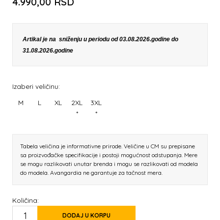
4.990,00
RSD
Artikal je na sniženju u periodu od 03.08.2026.godine do
31.08.2026.godine
Izaberi veličinu:
M
L
XL
2XL
3XL
*
*
Tabela veličina je informativne prirode. Veličine u CM su prepisane
sa proizvođačke specifikacije i postoji mogućnost odstupanja. Mere
se mogu razlikovati unutar brenda i mogu se razlikovati od modela
do modela. Avangardia ne garantuje za tačnost mera.
Količina:
DODAJ U KORPU