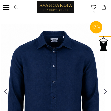
0
0
17
%