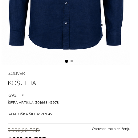
S.OLIVER
KOŠULJA
KOŠULJE
ŠIFRA ARTIKLA:
3016681-5978
KATALOŠKA ŠIFRA:
2176491
Obavesti me o sniženju
5.990,00
RSD