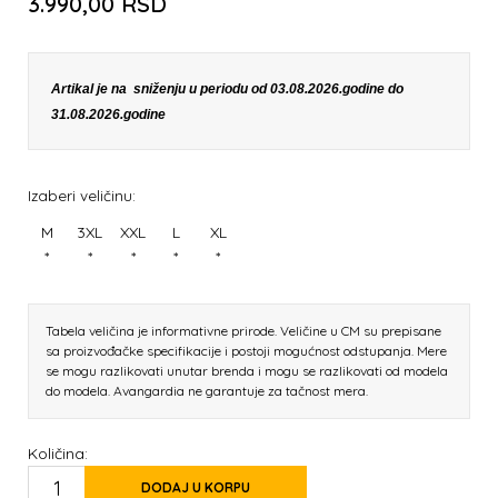
3.990,00
RSD
Artikal je na sniženju u periodu od 03.08.2026.godine do
31.08.2026.godine
Izaberi veličinu:
M
3XL
XXL
L
XL
*
*
*
*
*
Tabela veličina je informativne prirode. Veličine u CM su prepisane
sa proizvođačke specifikacije i postoji mogućnost odstupanja. Mere
se mogu razlikovati unutar brenda i mogu se razlikovati od modela
do modela. Avangardia ne garantuje za tačnost mera.
Količina:
DODAJ U KORPU