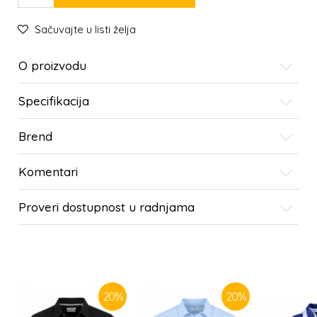
Sačuvajte u listi želja
O proizvodu
Specifikacija
Brend
Komentari
Proveri dostupnost u radnjama
SLIČNI PROIZVODI
20
%
20
%