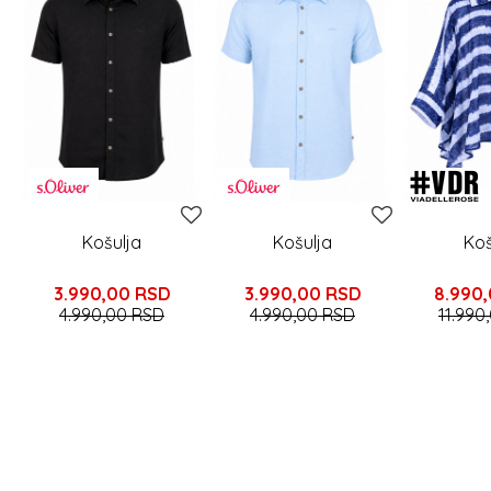
Košulja
Košulja
Koš
3.990,00
RSD
3.990,00
RSD
8.990
4.990,00
RSD
4.990,00
RSD
11.990