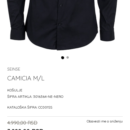
SEINSE
CAMICIA M/L
KOŠULJE
ŠIFRA ARTIKLA:
3016364-NE-NERO
KATALOŠKA ŠIFRA:
CC001SS
Obavesti me o sniženju
4.990,00
RSD