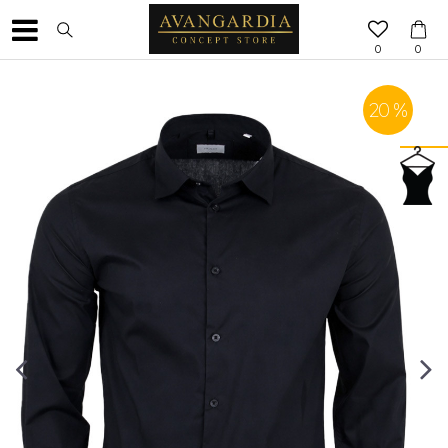
0
0
20
%