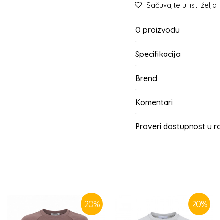
Sačuvajte u listi želja
O proizvodu
Specifikacija
Brend
Komentari
Proveri dostupnost u 
SLIČNI PROIZVODI
20
%
20
%