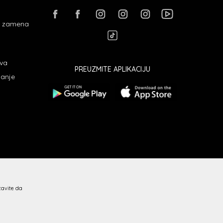
 i zamena
ava
PREUZMITE APLIKACIJU
janje
stavite da