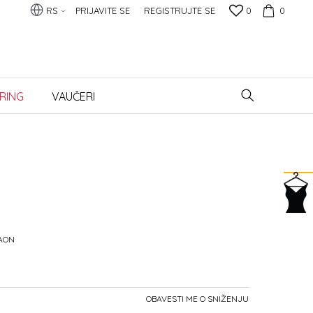
RS
PRIJAVITE SE
REGISTRUJTE SE
0
0
RING
VAUČERI
RAON
OBAVESTI ME O SNIŽENJU