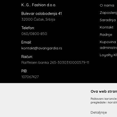
K...G... Fashion d.o.o.
O nama
Zaposlen
Bulevar oslobođenja 41
32000 Čačak, Srbija
Saradnja
Kontakt
Telefon:
060/0800-850
Radnje
Kupovina
Email:
administr
kontakt@avangardia.rs
Loyalty K
Račun:
Raiffeisen banka 265-3030310000579-11
PIB:
107067427
Matični broj:
20735902
Ova web strani
Poštovani korisniče,
pregledate i korist
Detaljnije