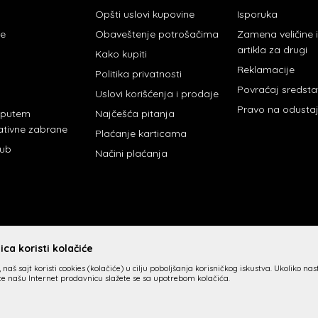
Opšti uslovi kupovine
Isporuka
je
Obaveštenje potrošačima
Zamena veličine
artikla za drugi
Kako kupiti
Reklamacije
Politika privatnosti
Povraćaj sredst
Uslovi korišćenja i prodaje
Pravo na odusta
 putem
Najčešća pitanja
ativne zabrane
Plaćanje karticama
lub
Načini plaćanja
ca koristi kolačiće
 naš sajt koristi cookies (kolačiće) u cilju poboljšanja korisničkog iskustva. Ukoliko na
ite našu Internet prodavnicu slažete se sa upotrebom kolačića.