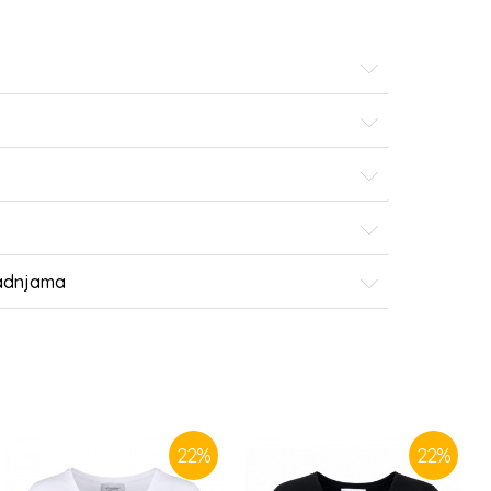
radnjama
22
%
22
%