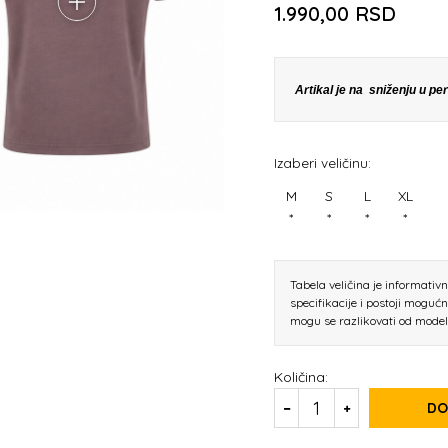
1.990,00
RSD
Artikal je na sniženju u p
Izaberi veličinu:
M
S
L
XL
*
*
*
*
Tabela veličina je informativ
specifikacije i postoji moguć
mogu se razlikovati od mode
Količina:
DO