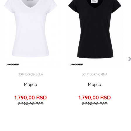
3014150-02-BELA
3014150-01-CRNA
Majica
Majica
1.790,00
RSD
1.790,00
RSD
2.290,00
RSD
2.290,00
RSD