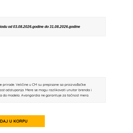
eriodu od 03.08.2026.godine do 31.08.2026.godine
ne prirode. Veličine u CM su prepisane sa proizvođačke
nost odstupanja. Mere se mogu razlikovati unutar brenda i
la do modela. Avangardia ne garantuje za tačnost mera.
DAJ U KORPU