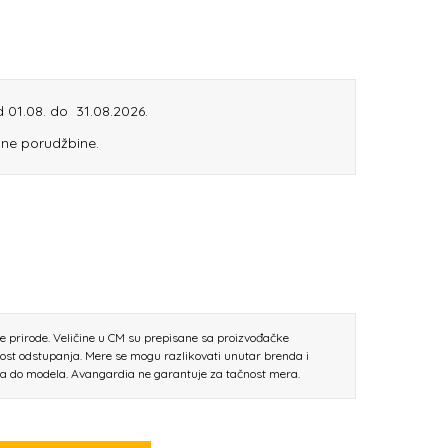
od 01.08. do 31.08.2026.
ine porudžbine.
ne prirode. Veličine u CM su prepisane sa proizvođačke
nost odstupanja. Mere se mogu razlikovati unutar brenda i
la do modela. Avangardia ne garantuje za tačnost mera.