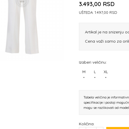
3.493,00
RSD
UŠTEDA:
1.497,00
RSD
Artikal je na snizenju 
Cena važi samo za onl
Izaberi veličinu:
M
L
XL
*
*
*
Tabela veličina je informativ
specifikacije i postoji moguć
mogu se razlikovati od mode
Količina: