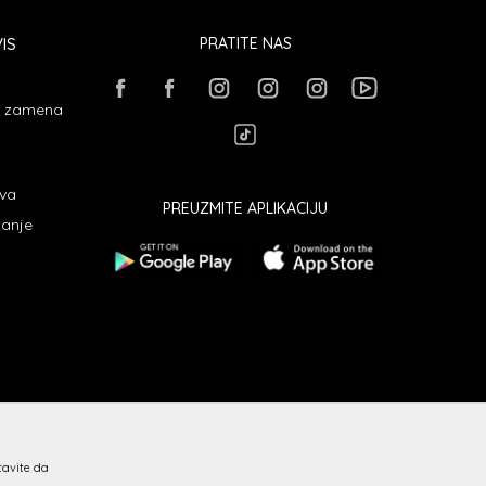
IS
PRATITE NAS
 i zamena
ava
PREUZMITE APLIKACIJU
janje
stavite da