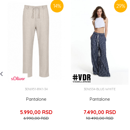
14
%
29
%
3016951-81K1-34
3016534-BLUE-WHITE
Pantalone
Pantalone
5.990,00
RSD
7.490,00
RSD
6.990,00
RSD
10.490,00
RSD