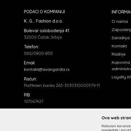
PODACI O KOMPANIJI
INFORMA
K...G... Fashion d.o.o.
O nama
Zaposlen
Bulevar oslobođenja 41
32000 Čačak, Srbija
Saradnja
Kontakt
Telefon:
060/0800-850
Radnje
Kupovina
Email:
administr
kontakt@avangardia.rs
Loyalty K
Račun:
Raiffeisen banka 265-3030310000579-11
PIB:
107067427
Matični broj:
20735902
Ova web strani
Poštovani korisniče,
pregledate i korist