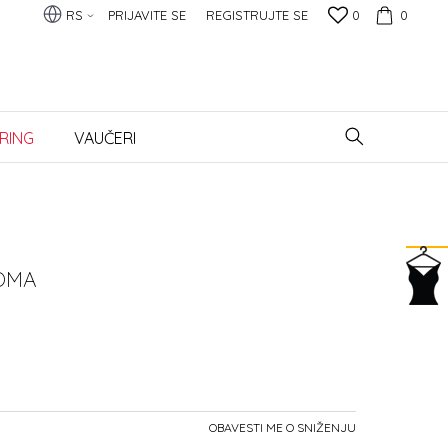
RS
PRIJAVITE SE
REGISTRUJTE SE
0
0
RING
VAUČERI
OMA
OBAVESTI ME O SNIŽENJU