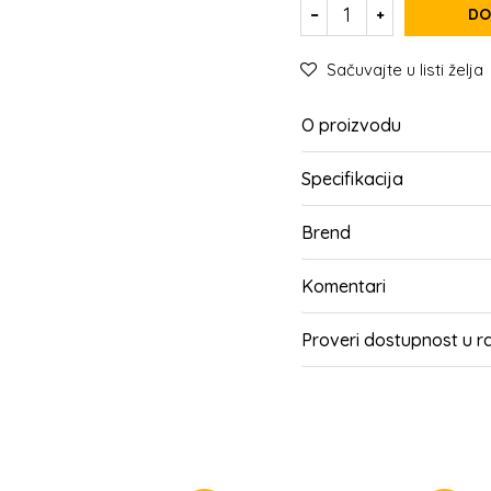
DO
Sačuvajte u listi želja
O proizvodu
Specifikacija
Brend
Komentari
Proveri dostupnost u 
SLIČNI PROIZVODI