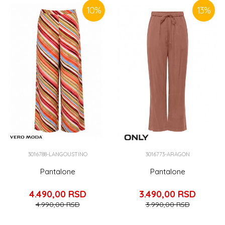
10
%
13
%
3016788-LANGOUSTINO
3016773-ARAGON
Pantalone
Pantalone
4.490,00
RSD
3.490,00
RSD
4.990,00
RSD
3.990,00
RSD