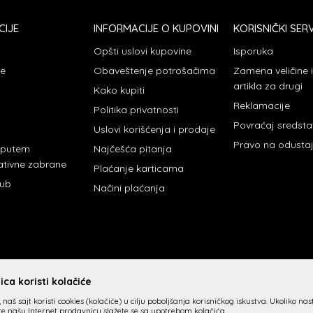
CIJE
INFORMACIJE O KUPOVINI
KORISNIČKI SERV
Opšti uslovi kupovine
Isporuka
je
Obaveštenje potrošačima
Zamena veličine
artikla za drugi
Kako kupiti
Reklamacije
Politika privatnosti
Povraćaj sredst
Uslovi korišćenja i prodaje
Pravo na odusta
 putem
Najčešća pitanja
ativne zabrane
Plaćanje karticama
lub
Načini plaćanja
ca koristi kolačiće
 naš sajt koristi cookies (kolačiće) u cilju poboljšanja korisničkog iskustva. Ukoliko na
ite našu Internet prodavnicu slažete se sa upotrebom kolačića.