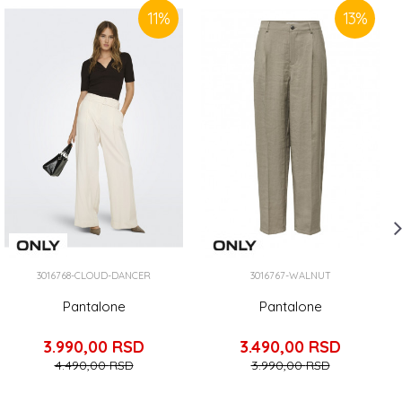
11
%
13
%
3016768-CLOUD-DANCER
3016767-WALNUT
Pantalone
Pantalone
3.990,00
RSD
3.490,00
RSD
4.490,00
RSD
3.990,00
RSD