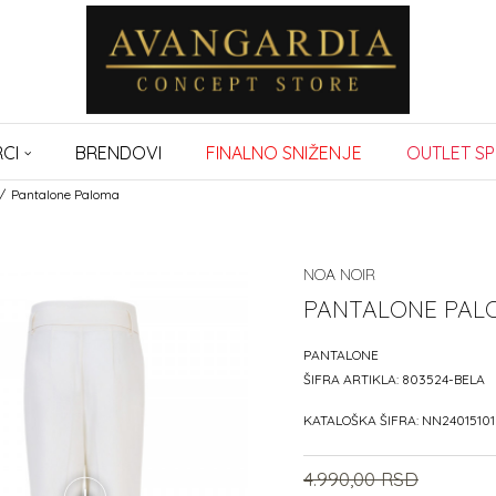
CI
BRENDOVI
FINALNO SNIŽENJE
OUTLET SP
Pantalone Paloma
NOA NOIR
PANTALONE PAL
PANTALONE
ŠIFRA ARTIKLA:
803524-BELA
KATALOŠKA ŠIFRA:
NN24015101
4.990,00
RSD