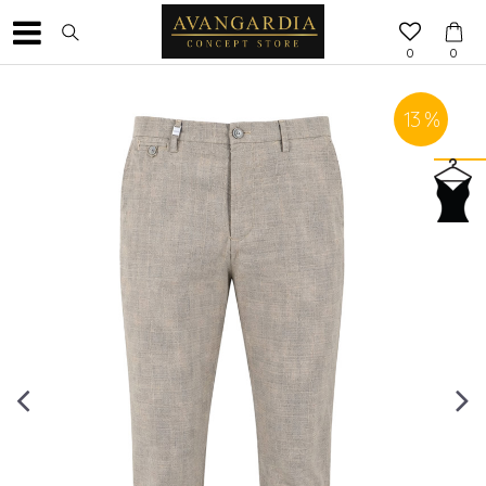
0
0
13
%