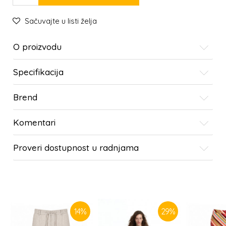
Sačuvajte u listi želja
O proizvodu
Specifikacija
Brend
Komentari
Proveri dostupnost u radnjama
SLIČNI PROIZVODI
14
%
29
%