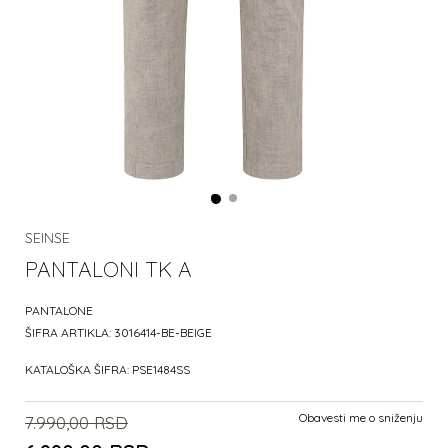
SEINSE
PANTALONI TK A
PANTALONE
ŠIFRA ARTIKLA:
3016414-BE-BEIGE
KATALOŠKA ŠIFRA:
PSE1484SS
Obavesti me o sniženju
7.990,00
RSD