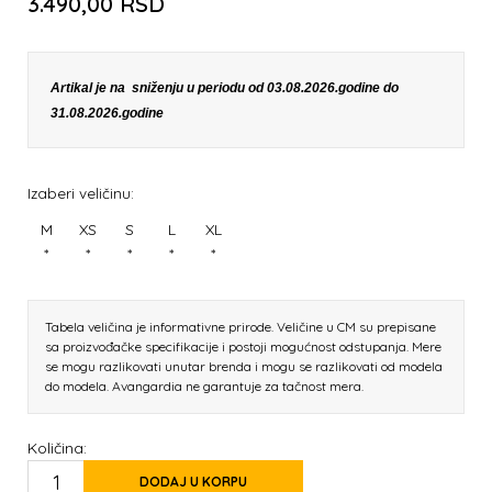
3.490,00
RSD
Artikal je na sniženju u periodu od 03.08.2026.godine do
31.08.2026.godine
Izaberi veličinu:
M
XS
S
L
XL
*
*
*
*
*
Tabela veličina je informativne prirode. Veličine u CM su prepisane
sa proizvođačke specifikacije i postoji mogućnost odstupanja. Mere
se mogu razlikovati unutar brenda i mogu se razlikovati od modela
do modela. Avangardia ne garantuje za tačnost mera.
Količina:
DODAJ U KORPU