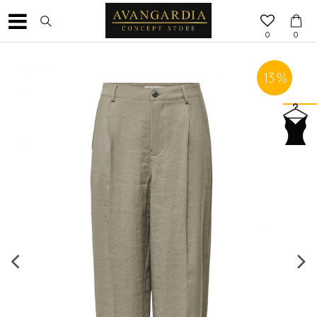
0
0
13
%