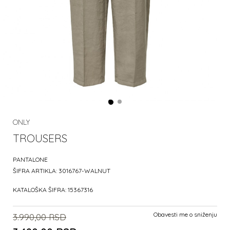
ONLY
TROUSERS
PANTALONE
ŠIFRA ARTIKLA:
3016767-WALNUT
KATALOŠKA ŠIFRA:
15367316
Obavesti me o sniženju
3.990,00
RSD