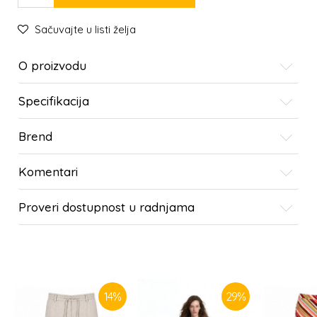
Sačuvajte u listi želja
O proizvodu
Specifikacija
Brend
Komentari
Proveri dostupnost u radnjama
SLIČNI PROIZVODI
14
%
29
%