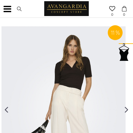
0
0
11
%