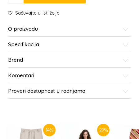
Sačuvajte u listi želja
O proizvodu
Specifikacija
Brend
Komentari
Proveri dostupnost u radnjama
SLIČNI PROIZVODI
14
%
29
%