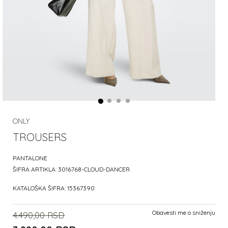
ONLY
TROUSERS
PANTALONE
ŠIFRA ARTIKLA:
3016768-CLOUD-DANCER
KATALOŠKA ŠIFRA:
15367390
Obavesti me o sniženju
4.490,00
RSD