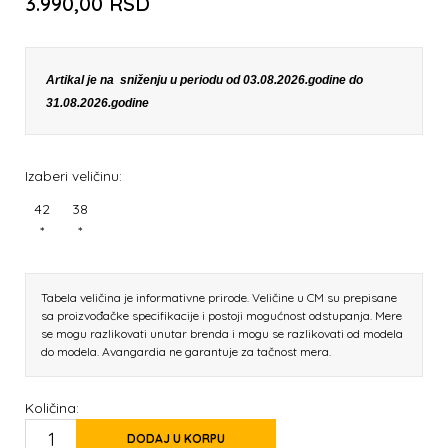
3.990,00
RSD
Artikal je na sniženju u periodu od 03.08.2026.godine do
31.08.2026.godine
Izaberi veličinu:
42
38
*
*
Tabela veličina je informativne prirode. Veličine u CM su prepisane
sa proizvođačke specifikacije i postoji mogućnost odstupanja. Mere
se mogu razlikovati unutar brenda i mogu se razlikovati od modela
do modela. Avangardia ne garantuje za tačnost mera.
Količina:
DODAJ U KORPU