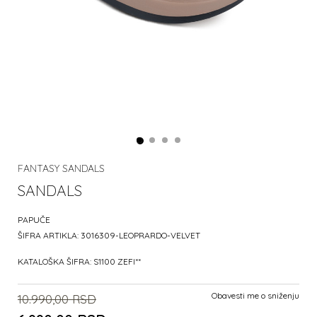
FANTASY SANDALS
SANDALS
PAPUČE
ŠIFRA ARTIKLA:
3016309-LEOPRARDO-VELVET
KATALOŠKA ŠIFRA:
S1100 ZEFI**
Obavesti me o sniženju
10.990,00
RSD