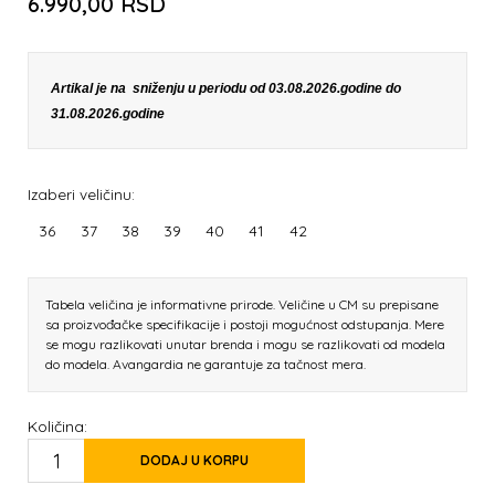
6.990,00
RSD
Artikal je na sniženju u periodu od 03.08.2026.godine do
31.08.2026.godine
Izaberi veličinu:
36
37
38
39
40
41
42
Tabela veličina je informativne prirode. Veličine u CM su prepisane
sa proizvođačke specifikacije i postoji mogućnost odstupanja. Mere
se mogu razlikovati unutar brenda i mogu se razlikovati od modela
do modela. Avangardia ne garantuje za tačnost mera.
Količina:
DODAJ U KORPU