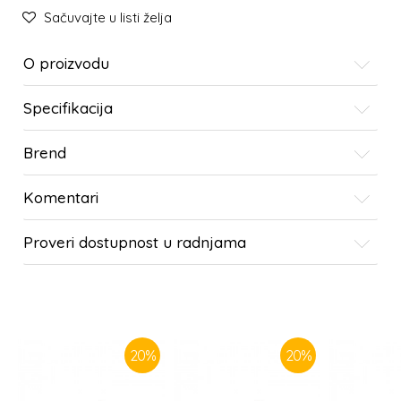
Sačuvajte u listi želja
O proizvodu
Specifikacija
Brend
Komentari
Proveri dostupnost u radnjama
SLIČNI PROIZVODI
20
%
20
%