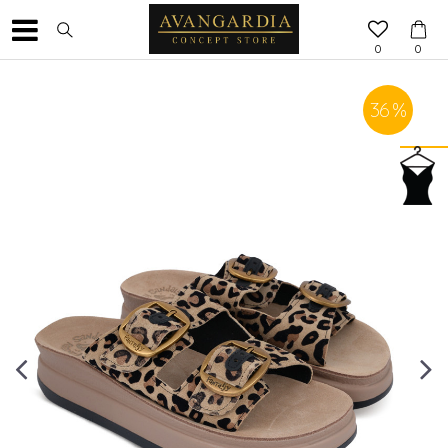
0
0
36
%