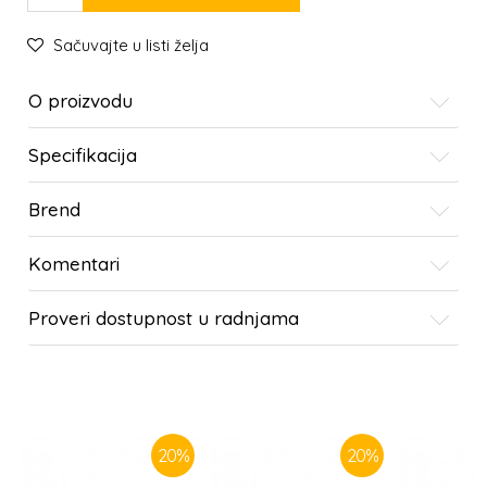
Sačuvajte u listi želja
O proizvodu
Specifikacija
Brend
Komentari
Proveri dostupnost u radnjama
SLIČNI PROIZVODI
20
%
20
%