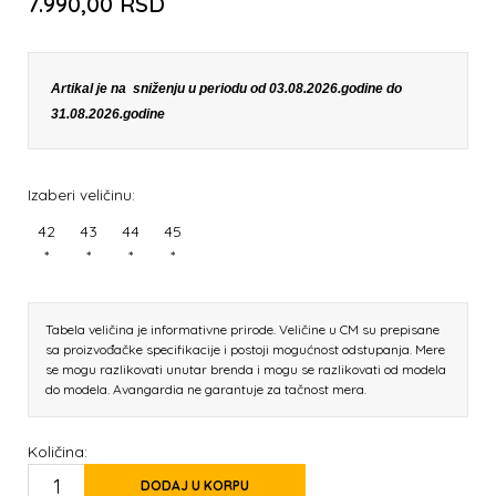
7.990,00
RSD
Artikal je na sniženju u periodu od 03.08.2026.godine do
31.08.2026.godine
Izaberi veličinu:
42
43
44
45
*
*
*
*
Tabela veličina je informativne prirode. Veličine u CM su prepisane
sa proizvođačke specifikacije i postoji mogućnost odstupanja. Mere
se mogu razlikovati unutar brenda i mogu se razlikovati od modela
do modela. Avangardia ne garantuje za tačnost mera.
Količina:
DODAJ U KORPU