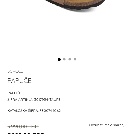
SCHOLL
PAPUČE
PAPUČE
ŠIFRA ARTIKLA:
3017954-TAUPE
KATALOŠKA ŠIFRA:
F30074-1062
Obavesti me o sniženju
9.990,00
RSD