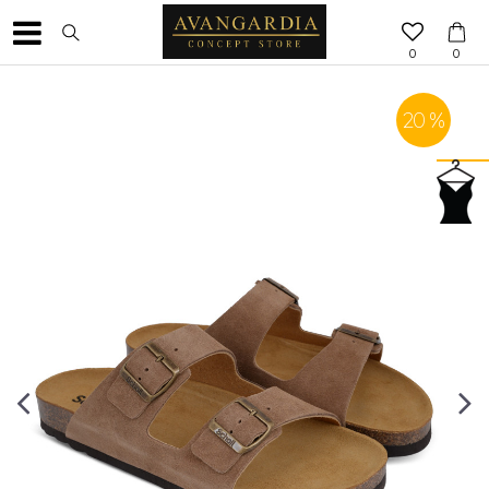
0
0
20
%