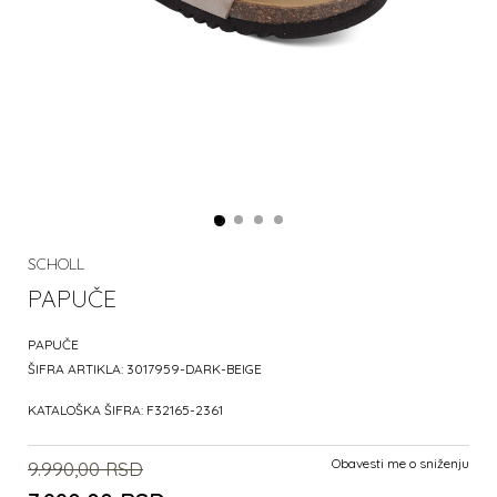
SCHOLL
PAPUČE
PAPUČE
ŠIFRA ARTIKLA:
3017959-DARK-BEIGE
KATALOŠKA ŠIFRA:
F32165-2361
Obavesti me o sniženju
9.990,00
RSD