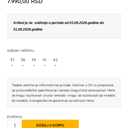
7.990,00
RSD
Artikal je na sniženju u periodu od 03.08.2026.godine do
31.08.2026.godine
Izaberi veličinu:
37
38
39
41
42
*
*
*
*
*
Tabela veličina je informativne prirode. Veličine u CM su prepisane
sa proizvođačke specifikacije i postoji mogućnost odstupanja. Mere
se mogu razlikovati unutar brenda i mogu se razlikovati od modela
do modela. Avangardia ne garantuje za tačnost mera.
Količina:
DODAJ U KORPU