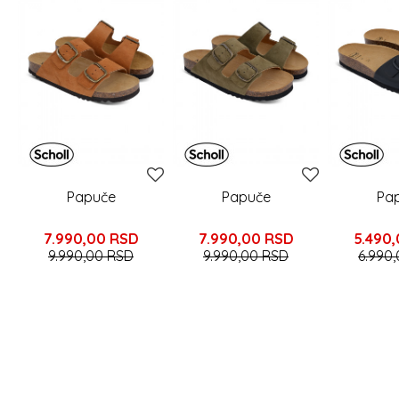
Papuče
Papuče
Pa
7.990,00
RSD
7.990,00
RSD
5.490
9.990,00
RSD
9.990,00
RSD
6.990