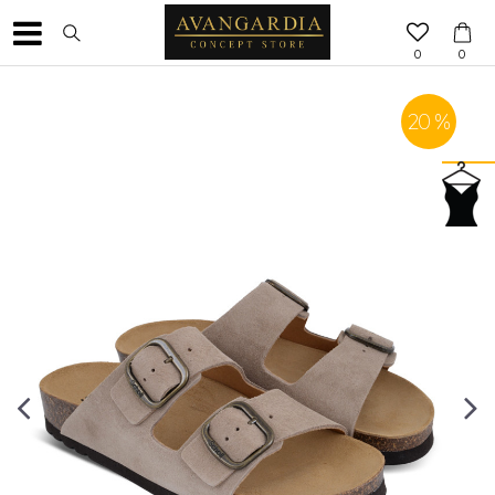
0
0
20
%