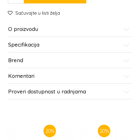
Sačuvajte u listi želja
O proizvodu
Specifikacija
Brend
Komentari
Proveri dostupnost u radnjama
SLIČNI PROIZVODI
20
%
20
%