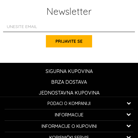
Newsletter
PRIJAVITE SE
SIGURNA KUPOVINA
BRZA DOSTAVA
JEDNOSTAVNA KUPOVINA
PODACI O KOMPANIJI
K...G... Fashion d.o.o.
INFORMACIJE
Bulevar oslobođenja 41
32000 Čačak, Srbija
O nama
INFORMACIJE O KUPOVINI
Zaposlenje
Telefon:
060/0800-850
Opšti uslovi kupovine
KORISNIČKI SERVIS