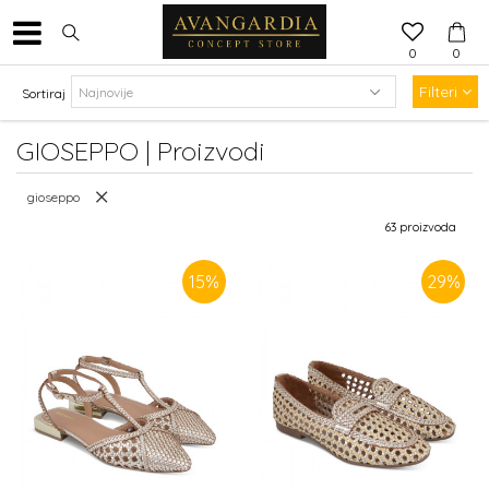
0
0
Filteri
Sortiraj
GIOSEPPO | Proizvodi
gioseppo
63
proizvoda
15
%
29
%