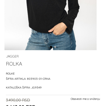
JAGGER
ROLKA
ROLKE
ŠIFRA ARTIKLA:
803903-01-CRNA
KATALOŠKA ŠIFRA:
JG9349
Obavesti me o sniženju
3.490,00
RSD