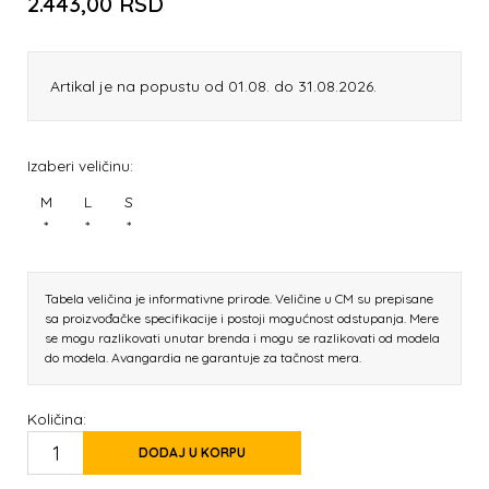
2.443,00
RSD
Artikal je na popustu od 01.08. do 31.08.2026.
Izaberi veličinu:
M
L
S
*
*
*
Tabela veličina je informativne prirode. Veličine u CM su prepisane
sa proizvođačke specifikacije i postoji mogućnost odstupanja. Mere
se mogu razlikovati unutar brenda i mogu se razlikovati od modela
do modela. Avangardia ne garantuje za tačnost mera.
Količina:
DODAJ U KORPU