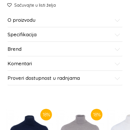
Sačuvajte u listi želja
O proizvodu
Specifikacija
Brend
Komentari
Proveri dostupnost u radnjama
SLIČNI PROIZVODI
18
%
18
%