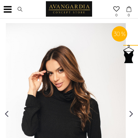
0
0
30
%