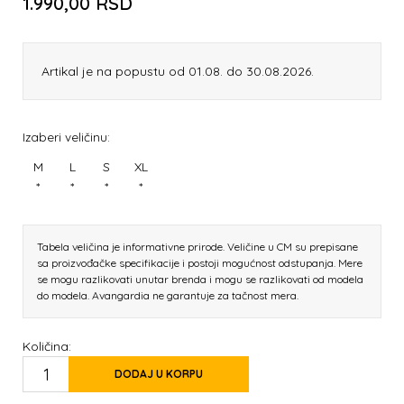
1.990,00
RSD
Artikal je na popustu od 01.08. do 30.08.2026.
Izaberi veličinu:
M
L
S
XL
*
*
*
*
Tabela veličina je informativne prirode. Veličine u CM su prepisane
sa proizvođačke specifikacije i postoji mogućnost odstupanja. Mere
se mogu razlikovati unutar brenda i mogu se razlikovati od modela
do modela. Avangardia ne garantuje za tačnost mera.
Količina:
DODAJ U KORPU