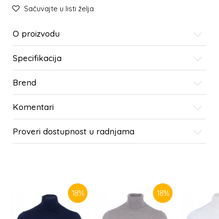
Sačuvajte u listi želja
O proizvodu
Specifikacija
Brend
Komentari
Proveri dostupnost u radnjama
SLIČNI PROIZVODI
18
%
18
%