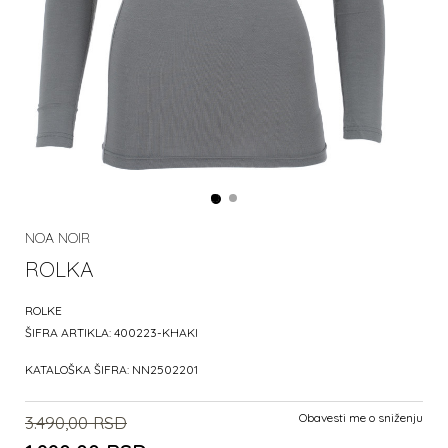
NOA NOIR
ROLKA
ROLKE
ŠIFRA ARTIKLA:
400223-KHAKI
KATALOŠKA ŠIFRA:
NN2502201
Obavesti me o sniženju
3.490,00
RSD