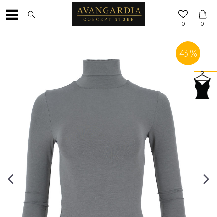
0
0
43
%