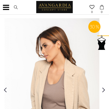
0
0
30
%