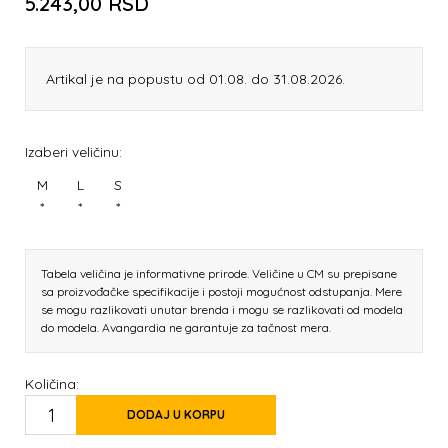
5.243,00
RSD
Artikal je na popustu od 01.08. do 31.08.2026.
Izaberi veličinu:
M
L
S
*
*
*
Tabela veličina je informativne prirode. Veličine u CM su prepisane
sa proizvođačke specifikacije i postoji mogućnost odstupanja. Mere
se mogu razlikovati unutar brenda i mogu se razlikovati od modela
do modela. Avangardia ne garantuje za tačnost mera.
Količina:
DODAJ U KORPU