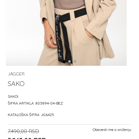
JAGGER
SAKO
SAKOI
ŠIFRA ARTIKLA:
803894-04-BEZ
KATALOŠKA ŠIFRA:
JG6425
Obavesti me o sniženju
7.490,00
RSD