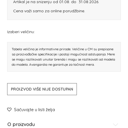
Artikal je na snizenju od 01.08. do 31.08.2026.
Cena važi samo za online porudžbine.
Izaberi veličinu:
Tabela veličina je informativne prirode. Veličine u CM su prepisane
sa proizvođačke specifikacije i postoji mogućnost odstupanja. Mere
se mogu razlikovati unutar brenda i mogu se razlikovati od modela
do modela. Avangardia ne garantuje za tačnost mera.
PROIZVOD VIŠE NIJE DOSTUPAN
Sačuvajte u listi želja
O proizvodu