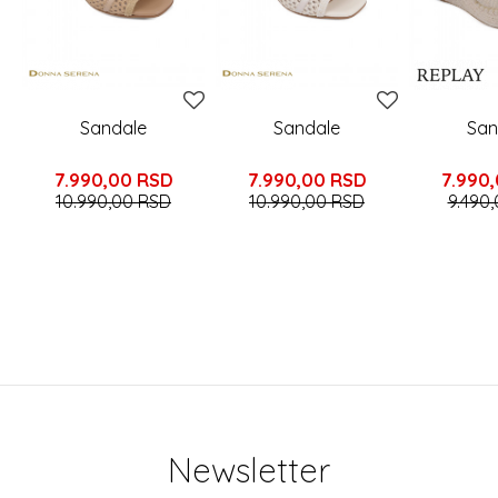
Sandale
Sandale
San
7.990,00
RSD
7.990,00
RSD
7.990
10.990,00
RSD
10.990,00
RSD
9.490
Newsletter