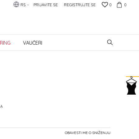
RS
PRIJAVITE SE
REGISTRUJTE SE
0
0
RING
VAUČERI
NA
OBAVESTI ME O SNIŽENJU