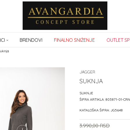
CI
BRENDOVI
FINALNO SNIŽENJE
OUTLET SP
uknja
JAGGER
SUKNJA
SUKNJE
ŠIFRA ARTIKLA:
803871-01-CR
KATALOŠKA ŠIFRA:
JG5648
3.990,00
RSD