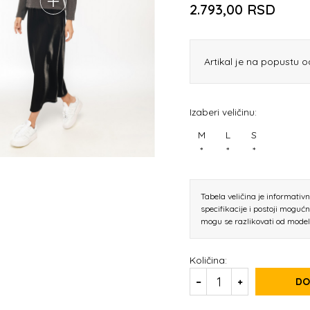
2.793,00
RSD
Artikal je na popustu 
Izaberi veličinu:
M
L
S
*
*
*
Tabela veličina je informativ
specifikacije i postoji moguć
mogu se razlikovati od mode
Količina:
DO