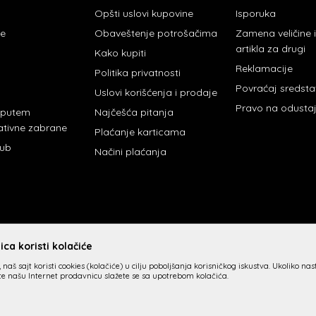
Opšti uslovi kupovine
Isporuka
je
Obaveštenje potrošačima
Zamena veličine
artikla za drugi
Kako kupiti
Reklamacije
Politika privatnosti
Povraćaj sredst
Uslovi korišćenja i prodaje
Pravo na odusta
 putem
Najčešća pitanja
ativne zabrane
Plaćanje karticama
lub
Načini plaćanja
ca koristi kolačiće
 naš sajt koristi cookies (kolačiće) u cilju poboljšanja korisničkog iskustva. Ukoliko na
ite našu Internet prodavnicu slažete se sa upotrebom kolačića.