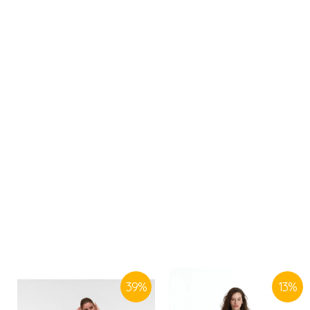
39
%
13
%