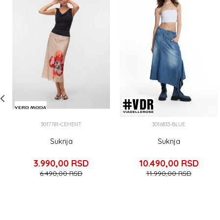
3017781-CEMENT
3016833-BLUE
Suknja
Suknja
3.990,00
RSD
10.490,00
RSD
6.490,00
RSD
11.990,00
RSD