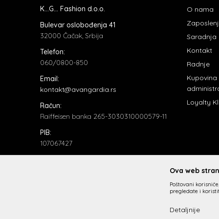
K...G... Fashion d.o.o.
O nama
Zaposlen
Bulevar oslobođenja 41
32000 Čačak, Srbija
Saradnja
Kontakt
Telefon:
060/0800-850
Radnje
Kupovina
Email:
administr
kontakt@avangardia.rs
Loyalty K
Račun:
Raiffeisen banka 265-3030310000579-11
PIB:
107067427
Matični broj:
20735902
Ova web strani
Poštovani korisniče,
pregledate i korist
Detaljnije