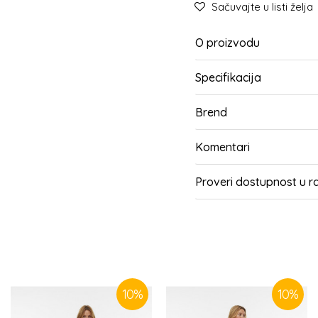
Sačuvajte u listi želja
O proizvodu
Specifikacija
Brend
Komentari
Proveri dostupnost u 
SLIČNI PROIZVODI
10
%
10
%