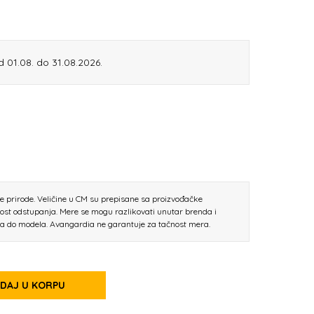
od 01.08. do 31.08.2026.
ne prirode. Veličine u CM su prepisane sa proizvođačke
nost odstupanja. Mere se mogu razlikovati unutar brenda i
la do modela. Avangardia ne garantuje za tačnost mera.
DAJ U KORPU