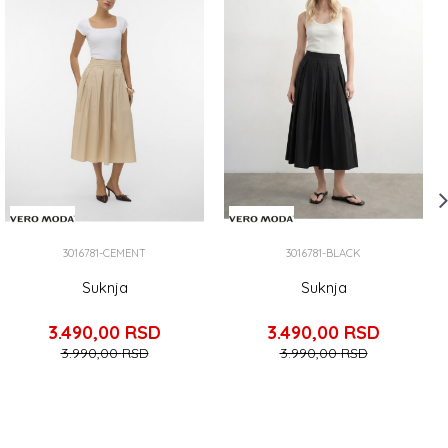
3016781-CEMENT
3016781-BLACK
Suknja
Suknja
3.490,00
RSD
3.490,00
RSD
3.990,00
RSD
3.990,00
RSD