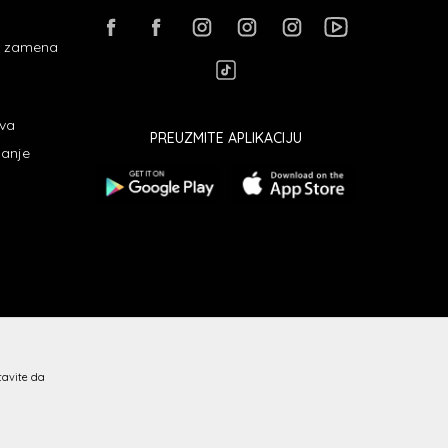
 i zamena
ava
PREUZMITE APLIKACIJU
janje
stavite da