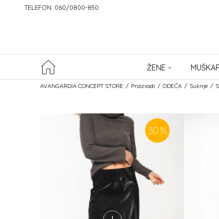
TELEFON: 060/0800-850
ŽENE
MUŠKAR
AVANGARDIA CONCEPT STORE
Proizvodi
ODEĆA
Suknje
S
30
%