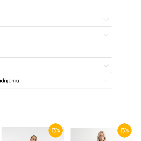
radnjama
13
%
13
%