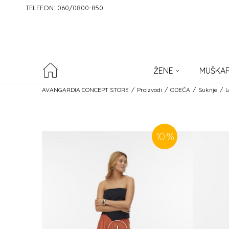
TELEFON: 060/0800-850
ŽENE
MUŠKAR
AVANGARDIA CONCEPT STORE
Proizvodi
ODEĆA
Suknje
L
10
%