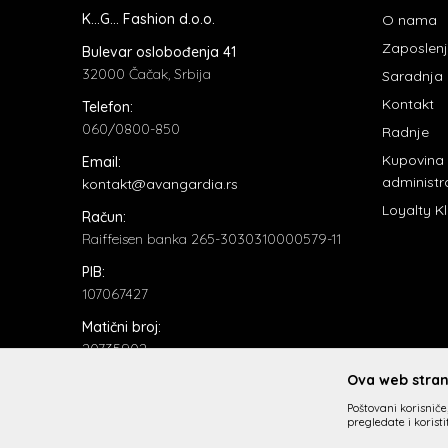
K...G... Fashion d.o.o.
O nama
Zaposlen
Bulevar oslobođenja 41
32000 Čačak, Srbija
Saradnja
Kontakt
Telefon:
060/0800-850
Radnje
Kupovina
Email:
administr
kontakt@avangardia.rs
Loyalty K
Račun:
Raiffeisen banka 265-3030310000579-11
PIB:
107067427
Matični broj:
20735902
Ova web strani
Poštovani korisniče,
pregledate i korist