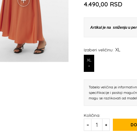
4.490,00
RSD
Artikal je na sniženju u p
XL
Izaberi veličinu:
XL
*
Tabela veličina je informativ
specifikacije i postoji moguć
mogu se razlikovati od mode
Količina:
DO