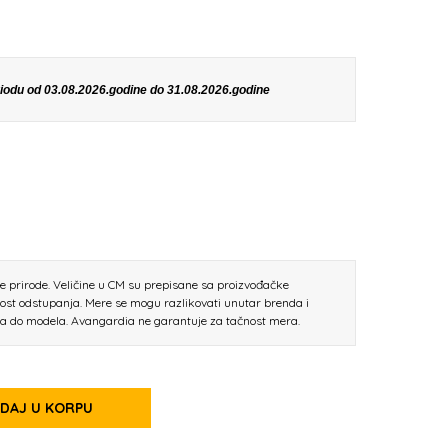
eriodu od 03.08.2026.godine do 31.08.2026.godine
ne prirode. Veličine u CM su prepisane sa proizvođačke
nost odstupanja. Mere se mogu razlikovati unutar brenda i
la do modela. Avangardia ne garantuje za tačnost mera.
DAJ U KORPU