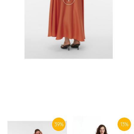
39
%
13
%