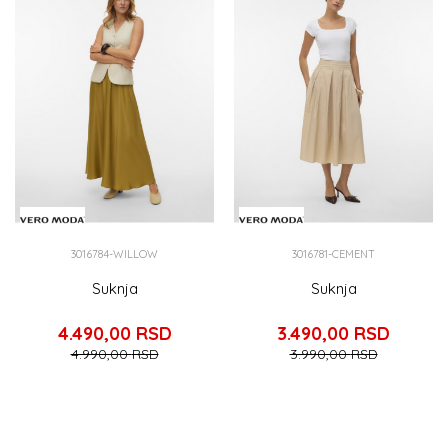
3016784-WILLOW
3016781-CEMENT
Suknja
Suknja
4.490,00
RSD
3.490,00
RSD
4.990,00
RSD
3.990,00
RSD