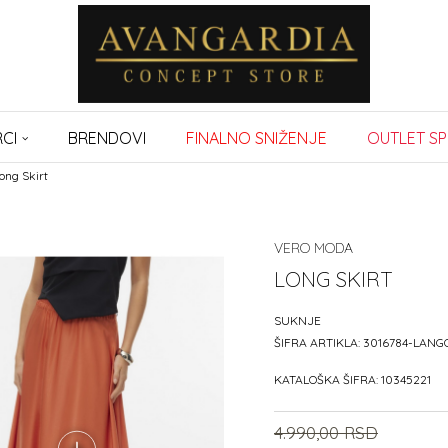
CI
BRENDOVI
FINALNO SNIŽENJE
OUTLET SP
ong Skirt
VERO MODA
LONG SKIRT
SUKNJE
ŠIFRA ARTIKLA:
3016784-LANG
KATALOŠKA ŠIFRA:
10345221
4.990,00
RSD