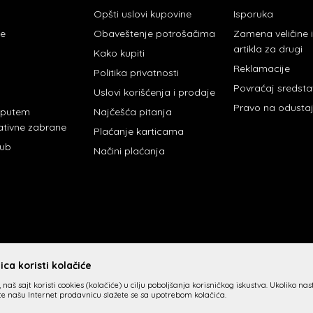
Opšti uslovi kupovine
Isporuka
je
Obaveštenje potrošačima
Zamena veličine
artikla za drugi
Kako kupiti
Reklamacije
Politika privatnosti
Povraćaj sredst
Uslovi korišćenja i prodaje
Pravo na odusta
 putem
Najčešća pitanja
ativne zabrane
Plaćanje karticama
lub
Načini plaćanja
ca koristi kolačiće
 naš sajt koristi cookies (kolačiće) u cilju poboljšanja korisničkog iskustva. Ukoliko na
ite našu Internet prodavnicu slažete se sa upotrebom kolačića.