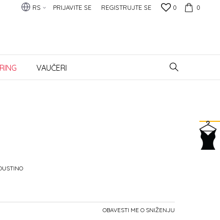
RS
PRIJAVITE SE
REGISTRUJTE SE
0
0
RING
VAUČERI
OUSTINO
OBAVESTI ME O SNIŽENJU