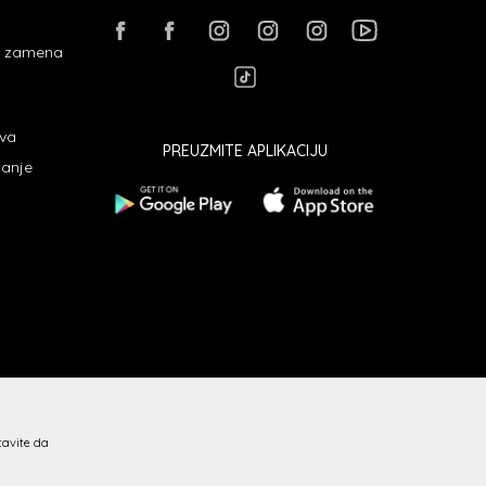
 i zamena
ava
PREUZMITE APLIKACIJU
janje
stavite da