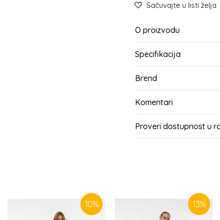
Sačuvajte u listi želja
O proizvodu
Specifikacija
Brend
Komentari
Proveri dostupnost u 
SLIČNI PROIZVODI
10
%
13
%