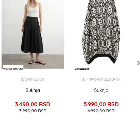
3016781-BLACK
3014119-04-01-BEZ-CRNA
Suknja
Suknja
3.490,00
RSD
5.990,00
RSD
3.990,00
RSD
6.990,00
RSD