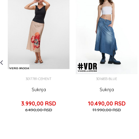
3017781-CEMENT
3016833-BLUE
Suknja
Suknja
3.990,00
RSD
10.490,00
RSD
6.490,00
RSD
11.990,00
RSD