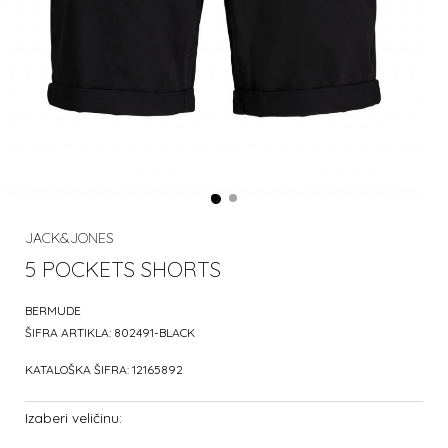
JACK&JONES
5 POCKETS SHORTS
BERMUDE
ŠIFRA ARTIKLA:
802491-BLACK
KATALOŠKA ŠIFRA:
12165892
Izaberi veličinu: