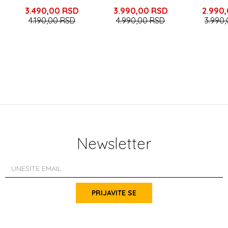
3.490,00
RSD
3.990,00
RSD
2.990
4.190,00
RSD
4.990,00
RSD
3.990
Newsletter
PRIJAVITE SE