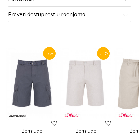
Proveri dostupnost u radnjama
SLIČNI PROIZVODI
17
%
20
%
Bermude
Bermude
Ber