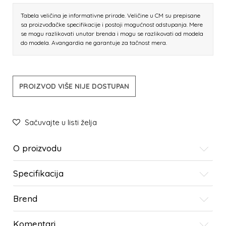
Tabela veličina je informativne prirode. Veličine u CM su prepisane
sa proizvođačke specifikacije i postoji mogućnost odstupanja. Mere
se mogu razlikovati unutar brenda i mogu se razlikovati od modela
do modela. Avangardia ne garantuje za tačnost mera.
PROIZVOD VIŠE NIJE DOSTUPAN
Sačuvajte u listi želja
O proizvodu
Specifikacija
Brend
Komentari