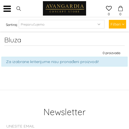
0
0
Filteri
Sortiraj
Bluza
0
proizvoda
Za izabrane kriterijume nisu pronađeni proizvodi!
Newsletter