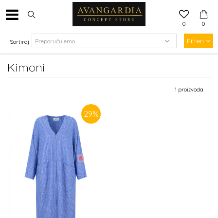
0
0
Filteri
Sortiraj
Kimoni
1
proizvoda
29
%