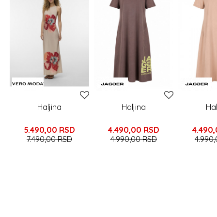
Haljina
Haljina
Hal
5.490,00
RSD
4.490,00
RSD
4.490
7.490,00
RSD
4.990,00
RSD
4.990