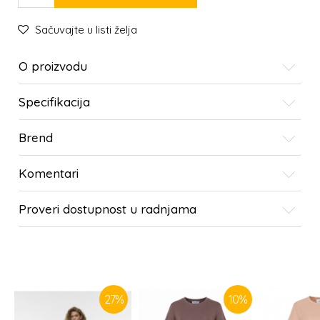
Sačuvajte u listi želja
O proizvodu
Specifikacija
Brend
Komentari
Proveri dostupnost u radnjama
SLIČNI PROIZVODI
27
%
10
%