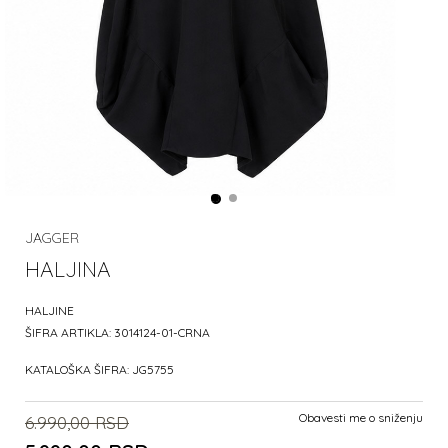
JAGGER
HALJINA
HALJINE
ŠIFRA ARTIKLA:
3014124-01-CRNA
KATALOŠKA ŠIFRA:
JG5755
Obavesti me o sniženju
6.990,00
RSD