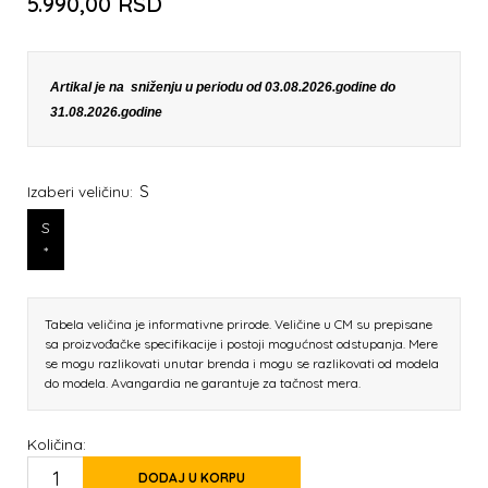
5.990,00
RSD
Artikal je na sniženju u periodu od 03.08.2026.godine do
31.08.2026.godine
S
Izaberi veličinu:
S
*
Tabela veličina je informativne prirode. Veličine u CM su prepisane
sa proizvođačke specifikacije i postoji mogućnost odstupanja. Mere
se mogu razlikovati unutar brenda i mogu se razlikovati od modela
do modela. Avangardia ne garantuje za tačnost mera.
Količina:
DODAJ U KORPU