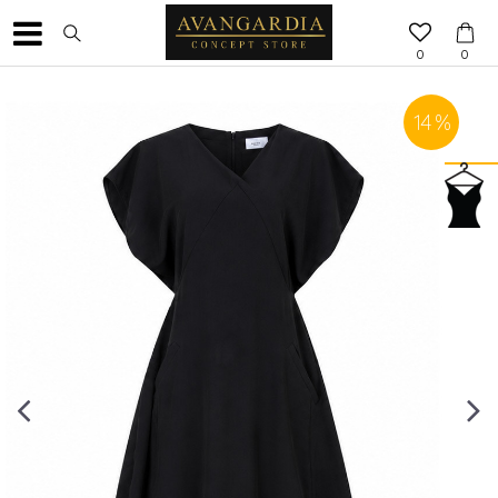
0
0
14
%