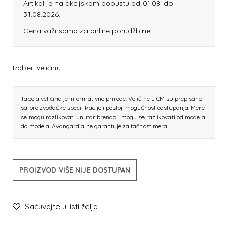
Artikal je na akcijskom popustu od 01.08. do
31.08.2026.
Cena važi samo za online porudžbine.
Izaberi veličinu:
Tabela veličina je informativne prirode. Veličine u CM su prepisane
sa proizvođačke specifikacije i postoji mogućnost odstupanja. Mere
se mogu razlikovati unutar brenda i mogu se razlikovati od modela
do modela. Avangardia ne garantuje za tačnost mera.
PROIZVOD VIŠE NIJE DOSTUPAN
Sačuvajte u listi želja