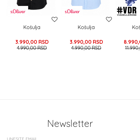
Košulja
Košulja
Koš
3.990,00
RSD
3.990,00
RSD
8.990
4.990,00
RSD
4.990,00
RSD
11.990
Newsletter