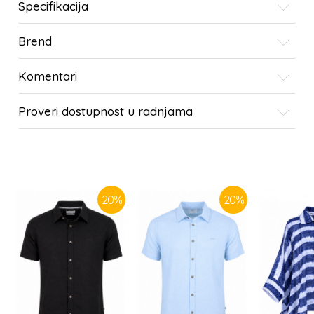
Specifikacija
Brend
Komentari
Proveri dostupnost u radnjama
SLIČNI PROIZVODI
20
%
20
%