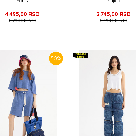
Šorts
Majica
4.495,00
RSD
2.745,00
RSD
8.990,00
RSD
5.490,00
RSD
50
%