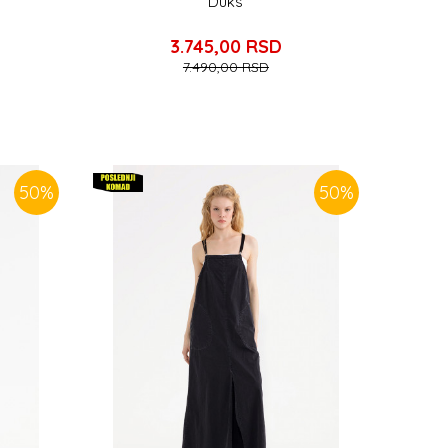
Duks
3.745,00
RSD
7.490,00
RSD
50
%
50
%