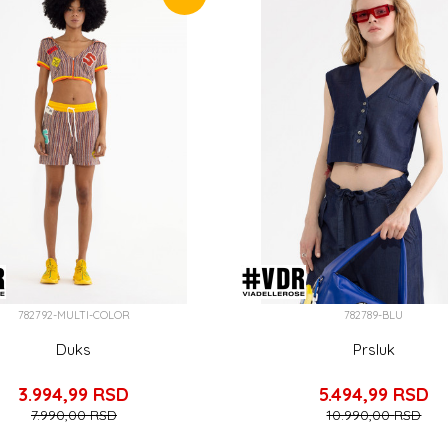
782792-MULTI-COLOR
782789-BLU
Duks
Prsluk
3.994,99
RSD
5.494,99
RSD
7.990,00
RSD
10.990,00
RSD