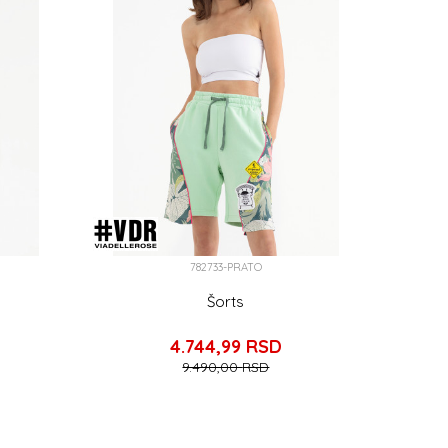
782733-PRATO
Šorts
4.744,99
RSD
9.490,00
RSD