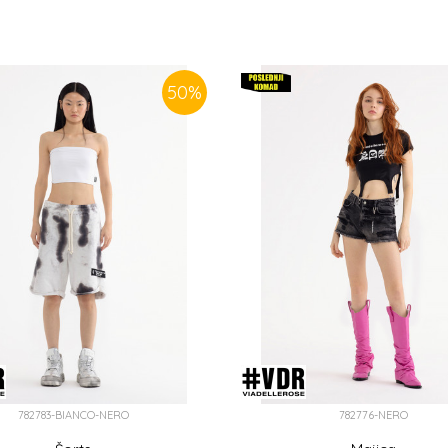
50
%
782783-BIANCO-NERO
782776-NERO