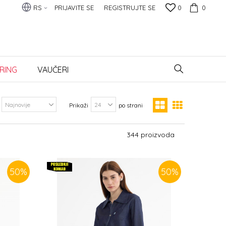
RS
PRIJAVITE SE
REGISTRUJTE SE
0
0
RING
VAUČERI
Prikaži
po strani
344
proizvoda
50
%
50
%