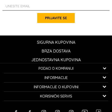
PRIJAVITE SE
SIGURNA KUPOVINA
BRZA DOSTAVA
JEDNOSTAVNA KUPOVINA
PODACI O KOMPANIJI
K...G... Fashion d.o.o.
INFORMACIJE
Bulevar oslobođenja 41
32000 Čačak, Srbija
O nama
INFORMACIJE O KUPOVINI
Zaposlenje
Telefon:
060/0800-850
Opšti uslovi kupovine
KORISNIČKI SERVIS
Saradnja
Email:
kontakt@avangardia.rs
Obaveštenje potrošačima
Isporuka
Kontakt
Kako kupiti
Račun:
Raiffeisen banka 265-3030310000579-11
Zamena veličine i zamena artikla za drugi