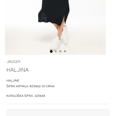
JAGGER
HALJINA
HALJINE
ŠIFRA ARTIKLA:
803862-01-CRNA
KATALOŠKA ŠIFRA:
JG5634