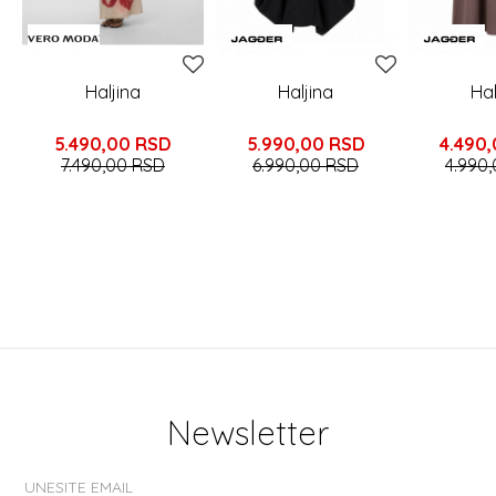
Haljina
Haljina
Hal
5.490,00
RSD
5.990,00
RSD
4.490
7.490,00
RSD
6.990,00
RSD
4.990
Newsletter