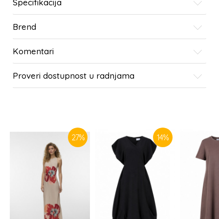
Specifikacija
Brend
Komentari
Proveri dostupnost u radnjama
SLIČNI PROIZVODI
27
%
14
%