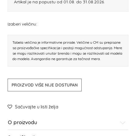
Artikal je na popustu od 01.08. do 31.08.2026.
Izaberi veličinu:
Tabela veličina je informativne prirode. Veličine u CM su prepisane
sa proizvođačke specifikacije i postoji mogućnost odstupanja. Mere
se mogu razlikovati unutar brenda i mogu se razlikovati od modela
do modela. Avangardia ne garantuje za tačnost mera.
PROIZVOD VIŠE NIJE DOSTUPAN
Sačuvajte u listi želja
O proizvodu